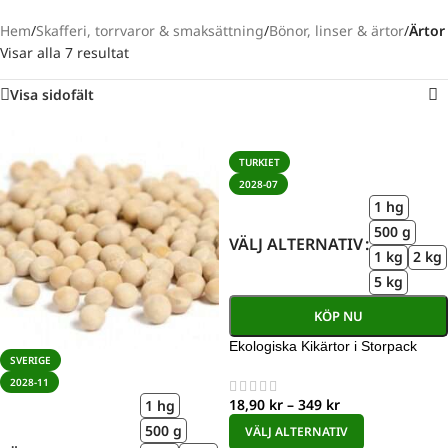
Hem
/
Skafferi, torrvaror & smaksättning
/
Bönor, linser & ärtor
/
Ärtor
Visar alla 7 resultat
Visa sidofält
TURKIET
2028-07
1 hg
500 g
VÄLJ ALTERNATIV
1 kg
2 kg
5 kg
KÖP NU
Ekologiska Kikärtor i Storpack
SVERIGE
2028-11
18,90
kr
–
349
kr
1 hg
500 g
VÄLJ ALTERNATIV