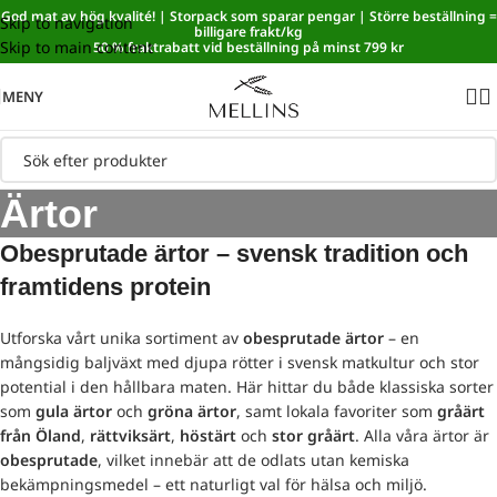
God mat av hög kvalité! | Storpack som sparar pengar | Större beställning =
Skip to navigation
Sänkt matmoms! I kassan dras automatiskt 5,35 % av från alla
billigare frakt/kg
Skip to main content
varor.
50 % fraktrabatt vid beställning på minst 799 kr
MENY
Ärtor
Obesprutade ärtor – svensk tradition och
framtidens protein
Utforska vårt unika sortiment av
obesprutade ärtor
– en
mångsidig baljväxt med djupa rötter i svensk matkultur och stor
potential i den hållbara maten. Här hittar du både klassiska sorter
som
gula ärtor
och
gröna ärtor
, samt lokala favoriter som
gråärt
från Öland
,
rättviksärt
,
höstärt
och
stor gråärt
. Alla våra ärtor är
obesprutade
, vilket innebär att de odlats utan kemiska
bekämpningsmedel – ett naturligt val för hälsa och miljö.