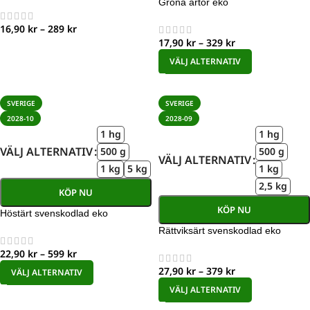
Gröna ärtor eko
16,90
kr
–
289
kr
17,90
kr
–
329
kr
VÄLJ ALTERNATIV
SVERIGE
SVERIGE
2028-10
2028-09
1 hg
1 hg
VÄLJ ALTERNATIV
500 g
500 g
VÄLJ ALTERNATIV
1 kg
5 kg
1 kg
2,5 kg
KÖP NU
KÖP NU
Höstärt svenskodlad eko
Rättviksärt svenskodlad eko
22,90
kr
–
599
kr
27,90
kr
–
379
kr
VÄLJ ALTERNATIV
VÄLJ ALTERNATIV