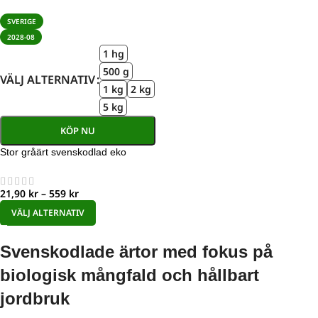
SVERIGE
2028-08
1 hg
500 g
VÄLJ ALTERNATIV
1 kg
2 kg
5 kg
KÖP NU
Stor gråärt svenskodlad eko
21,90
kr
–
559
kr
VÄLJ ALTERNATIV
Svenskodlade ärtor med fokus på
biologisk mångfald och hållbart
jordbruk