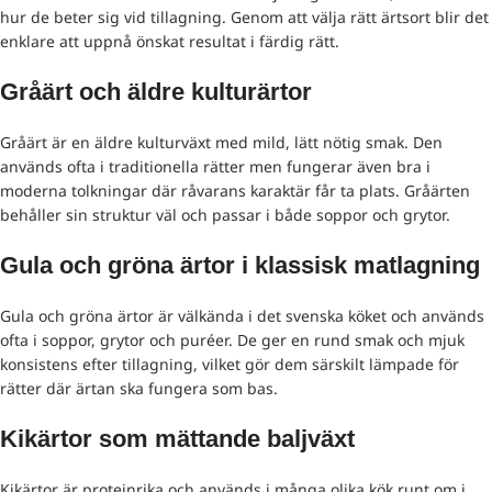
hur de beter sig vid tillagning. Genom att välja rätt ärtsort blir det
enklare att uppnå önskat resultat i färdig rätt.
Gråärt och äldre kulturärtor
Gråärt är en äldre kulturväxt med mild, lätt nötig smak. Den
används ofta i traditionella rätter men fungerar även bra i
moderna tolkningar där råvarans karaktär får ta plats. Gråärten
behåller sin struktur väl och passar i både soppor och grytor.
Gula och gröna ärtor i klassisk matlagning
Gula och gröna ärtor är välkända i det svenska köket och används
ofta i soppor, grytor och puréer. De ger en rund smak och mjuk
konsistens efter tillagning, vilket gör dem särskilt lämpade för
rätter där ärtan ska fungera som bas.
Kikärtor som mättande baljväxt
Kikärtor är proteinrika och används i många olika kök runt om i