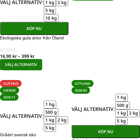
VÄLJ ALTERNATIV
1 kg
2 kg
5 kg
10 kg
KÖP NU
Ekologiska gula ärtor från Öland
16,90
kr
–
399
kr
VÄLJ ALTERNATIV
SLUTSÅLD
LETTLAND
SVERIGE
2028-06
1 hg
2028-11
1 hg
500 g
VÄLJ ALTERNATIV
500 g
1 kg
2 kg
VÄLJ ALTERNATIV
1 kg
2 kg
5 kg
5 kg
KÖP NU
Gråärt svensk eko