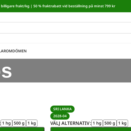
billigare frakt/kg |
50 % fraktrabatt vid beställning på minst 799 kr
moms! I kassan dras automatiskt 5,35 % av från alla varor.
LAR
OMDÖMEN
os
SRI LANKA
2028-04
VÄLJ ALTERNATIV
1 hg
500 g
1 kg
1 hg
500 g
1 kg