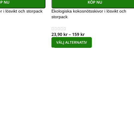
P NU
KÖP NU
 i lösvikt och storpack
Ekologiska kokosnötsskivor i lösvikt och
storpack
23,90
kr
–
159
kr
VÄLJ ALTERNATIV