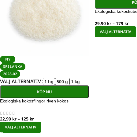
KÖ
Ekologiska kokoskuber
29,90
kr
–
179
kr
VÄLJ ALTERNATIV
NY
SRI LANKA
2028-02
VÄLJ ALTERNATIV
1 hg
500 g
1 kg
KÖP NU
Ekologiska kokosflingor riven kokos
22,90
kr
–
125
kr
VÄLJ ALTERNATIV