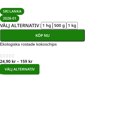
SRI LANKA
2028-01
VÄLJ ALTERNATIV
1 hg
500 g
1 kg
KÖP NU
Ekologiska rostade kokoschips
24,90
kr
–
159
kr
VÄLJ ALTERNATIV