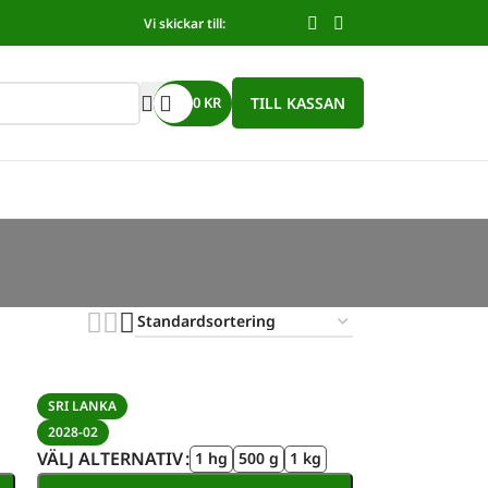
Vi skickar till:
TILL KASSAN
0
KR
SRI LANKA
2028-02
VÄLJ ALTERNATIV
1 hg
500 g
1 kg