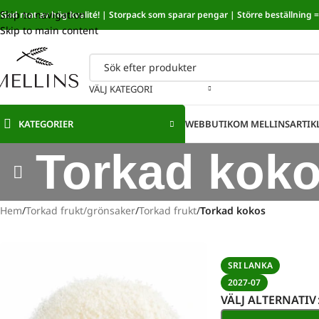
Skip to navigation
God mat av hög kvalité! | Storpack som sparar pengar | Större beställning = 
Sänkt mat
Skip to main content
VÄLJ KATEGORI
KATEGORIER
WEBBUTIK
OM MELLINS
ARTIK
Torkad kok
Hem
/
Torkad frukt/grönsaker
/
Torkad frukt
/
Torkad kokos
SRI LANKA
2027-07
VÄLJ ALTERNATIV