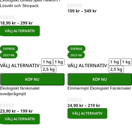
Ekologiskt Dinkel/Spelt Helkorn i
Lösvikt och Storpack
109
kr
–
549
kr
18,90
kr
–
299
kr
VÄLJ ALTERNATIV
SVERIGE
SVERIGE
2027-06
2027-06
1 hg
1 kg
1 hg
1 kg
VÄLJ ALTERNATIV
VÄLJ ALTERNATIV
2,5 kg
2,5 kg
KÖP NU
KÖP NU
Ekologiskt färskmalet
Emmermjöl Ekologiskt Färskmalet
svedjerågmjöl
24,90
kr
–
219
kr
23,90
kr
–
199
kr
VÄLJ ALTERNATIV
VÄLJ ALTERNATIV