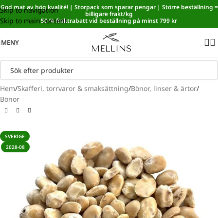
God mat av hög kvalité! | Storpack som sparar pengar | Större beställning =
Skip to navigation
Sänkt matmoms! I kassan dras automatiskt 5,35 % av från alla
billigare frakt/kg
Skip to main content
varor.
50 % fraktrabatt vid beställning på minst 799 kr
MENY
Hem
/
Skafferi, torrvaror & smaksättning
/
Bönor, linser & ärtor
/
Bönor
SVERIGE
2028-08