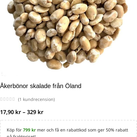
Åkerbönor skalade från Öland
(
1
kundrecension)
17,90
kr
–
329
kr
Köp för
799
kr
mer och få en rabattkod som ger 50% rabatt
på fraktpriset!