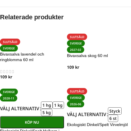
Relaterade produkter
SLUTSÅLD
SLUTSÅLD
SVERIGE
SVERIGE
2027-02
Bivaxsalva lavendel och
Bivaxsalva skog 60 ml
ringblomma 60 ml
109
kr
109
kr
SLUTSÅLD
SVERIGE
SVERIGE
2028-11
2026-06
1 hg
1 kg
VÄLJ ALTERNATIV
Styck
5 kg
VÄLJ ALTERNATIV
6 st
KÖP NU
Ekologiskt Dinkel/Spelt Virvelmjöl