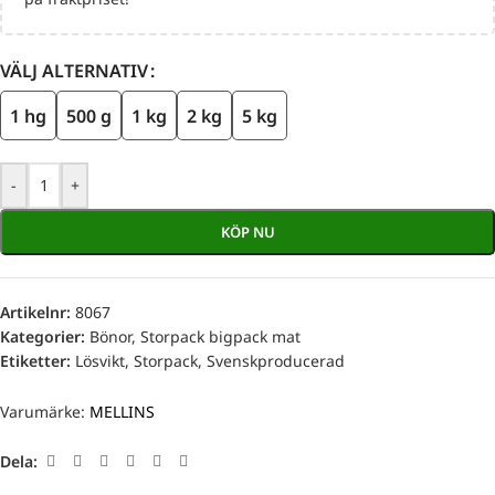
VÄLJ ALTERNATIV
1 hg
500 g
1 kg
2 kg
5 kg
-
+
KÖP NU
Artikelnr:
8067
Kategorier:
Bönor
,
Storpack bigpack mat
Etiketter:
Lösvikt
,
Storpack
,
Svenskproducerad
Varumärke:
MELLINS
Dela: