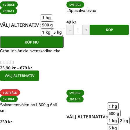
SVERIGE
SVERIGE
Läppsalva bivax
2028-11
1 hg
49
kr
VÄLJ ALTERNATIV
500 g
-
+
KÖP
1 kg
5 kg
KÖP NU
Grön lins Anicia svenskodlad eko
23,90
kr
–
679
kr
VÄLJ ALTERNATIV
SLUTSÅLD
SVERIGE
SVERIGE
2028-11
Saltvattentvålen no1 300 g 6×6
1 hg
cm
500 g
VÄLJ ALTERNATIV
1 kg
2 kg
239
kr
5 kg