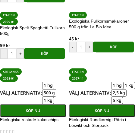
ITALIEN
ITALIEN
Ekologiska Fullkornsmakaroner
2029-01
500 g från La Bio Idea
Ekologisk Spelt Spaghetti Fullkorn
500g
45
kr
59
kr
-
+
KÖP
-
+
KÖP
SRI LANKA
ITALIEN
2028-01
2027-11
1 hg
1 hg
1 kg
VÄLJ ALTERNATIV
VÄLJ ALTERNATIV
500 g
2,5 kg
1 kg
5 kg
KÖP NU
KÖP NU
Ekologiska rostade kokoschips
Ekologiskt Rundkornigt Råris i
Lösvikt och Storpack