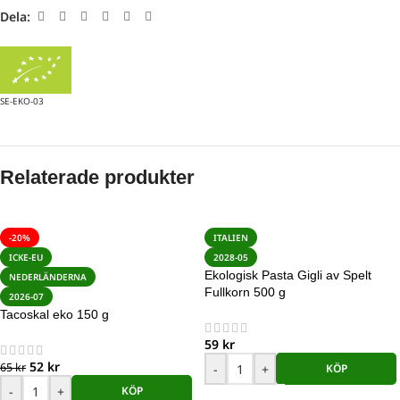
Dela:
SE-EKO-03
Relaterade produkter
-20%
ITALIEN
ICKE-EU
2028-05
Ekologisk Pasta Gigli av Spelt
NEDERLÄNDERNA
Fullkorn 500 g
2026-07
Tacoskal eko 150 g
59
kr
52
kr
65
kr
-
+
KÖP
-
+
KÖP