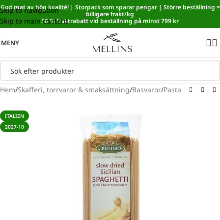
God mat av hög kvalité! | Storpack som sparar pengar | Större beställning =
Skip to navigation
Sänkt matmoms! I kassan dras automatiskt 5,35 % av från alla
billigare frakt/kg
Skip to main content
varor.
50 % fraktrabatt vid beställning på minst 799 kr
MENY
Hem
/
Skafferi, torrvaror & smaksättning
/
Basvaror
/
Pasta
ITALIEN
2027-10