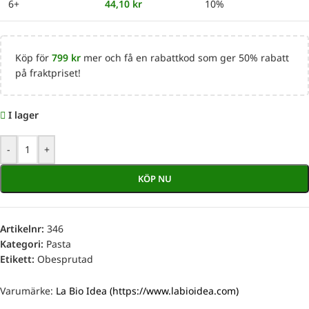
6+
44,10
kr
10%
Köp för
799
kr
mer och få en rabattkod som ger 50% rabatt
på fraktpriset!
I lager
-
+
KÖP NU
Artikelnr:
346
Kategori:
Pasta
Etikett:
Obesprutad
Varumärke:
La Bio Idea (https://www.labioidea.com)