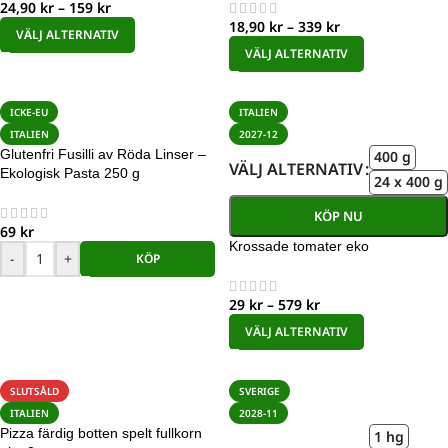
24,90
kr
–
159
kr
18,90
kr
–
339
kr
VÄLJ ALTERNATIV
VÄLJ ALTERNATIV
ICKE-EU
ITALIEN
ITALIEN
2027-12
Glutenfri Fusilli av Röda Linser –
400 g
VÄLJ ALTERNATIV
Ekologisk Pasta 250 g
24 x 400 g
KÖP NU
69
kr
Krossade tomater eko
-
+
KÖP
29
kr
–
579
kr
VÄLJ ALTERNATIV
SLUTSÅLD
SVERIGE
ITALIEN
2028-11
Pizza färdig botten spelt fullkorn
1 hg