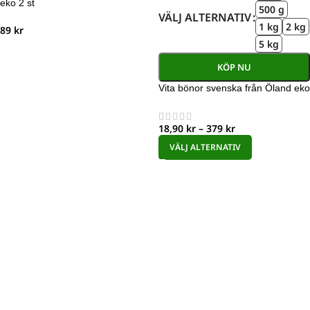
eko 2 st
500 g
VÄLJ ALTERNATIV
1 kg
2 kg
89
kr
5 kg
KÖP NU
Vita bönor svenska från Öland eko
18,90
kr
–
379
kr
VÄLJ ALTERNATIV