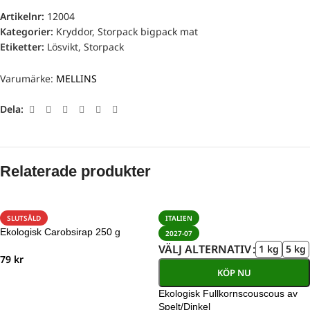
Artikelnr:
12004
Kategorier:
Kryddor
,
Storpack bigpack mat
Etiketter:
Lösvikt
,
Storpack
Varumärke:
MELLINS
Dela:
Relaterade produkter
SLUTSÅLD
ITALIEN
Ekologisk Carobsirap 250 g
2027-07
VÄLJ ALTERNATIV
1 kg
5 kg
79
kr
KÖP NU
Ekologisk Fullkornscouscous av
Spelt/Dinkel