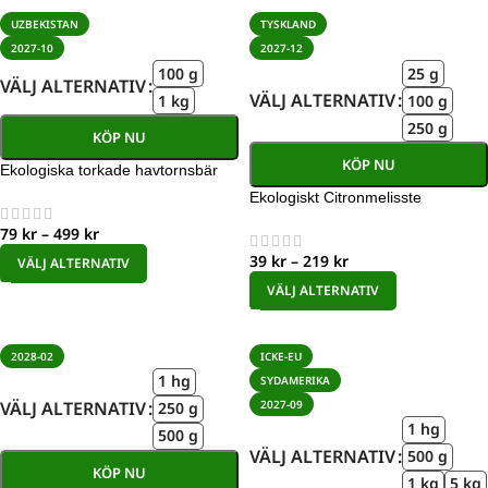
UZBEKISTAN
TYSKLAND
2027-10
2027-12
100 g
25 g
VÄLJ ALTERNATIV
VÄLJ ALTERNATIV
1 kg
100 g
250 g
KÖP NU
KÖP NU
Ekologiska torkade havtornsbär
Ekologiskt Citronmelisste
79
kr
–
499
kr
39
kr
–
219
kr
VÄLJ ALTERNATIV
VÄLJ ALTERNATIV
2028-02
ICKE-EU
1 hg
SYDAMERIKA
2027-09
VÄLJ ALTERNATIV
250 g
1 hg
500 g
VÄLJ ALTERNATIV
500 g
KÖP NU
1 kg
5 kg