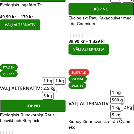
Ekologiskt Ingefära Te
KÖP NU
49,90
kr
–
179
kr
Ekologiskt Raw Kakaopulver med
Låg Cadmium
VÄLJ ALTERNATIV
39,90
kr
–
1.329
kr
VÄLJ ALTERNATIV
ITALIEN
SLUTSÅLD
2027-11
SVERIGE
1 hg
1 kg
2028-11
VÄLJ ALTERNATIV
2,5 kg
1 hg
5 kg
500 g
VÄLJ ALTERNATIV
KÖP NU
1 kg
2 kg
5 kg
Ekologiskt Rundkornigt Råris i
Lösvikt och Storpack
Kidneybönor svenska från Öland
eko