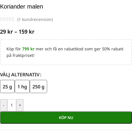
Koriander malen
(
1
kundrecension)
29
kr
–
159
kr
Köp för
799
kr
mer och få en rabattkod som ger 50% rabatt
på fraktpriset!
VÄLJ ALTERNATIV
25 g
1 hg
250 g
-
+
KÖP NU