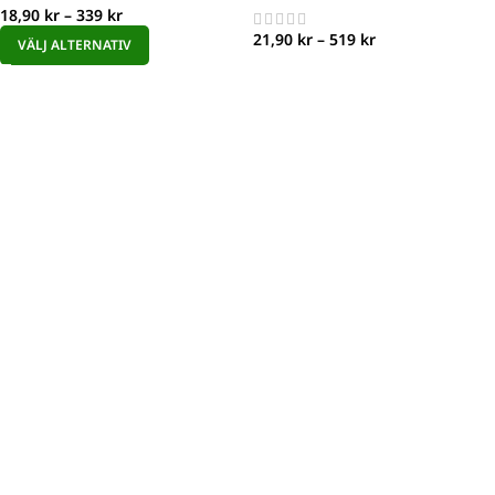
18,90
kr
–
339
kr
21,90
kr
–
519
kr
VÄLJ ALTERNATIV