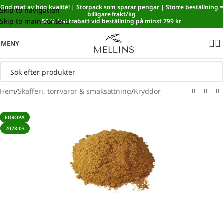
God mat av hög kvalité! | Storpack som sparar pengar | Större beställning =
Skip to navigation
Sänkt matmoms! I kassan dras automatiskt 5,35 % av från alla
billigare frakt/kg
Skip to main content
varor.
50 % fraktrabatt vid beställning på minst 799 kr
MENY
Hem
/
Skafferi, torrvaror & smaksättning
/
Kryddor
EUROPA
2028-03