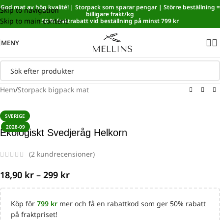
God mat av hög kvalité! | Storpack som sparar pengar | Större beställning =
Skip to navigation
Sänkt matmoms! I kassan dras automatiskt 5,35 % av från alla
billigare frakt/kg
Skip to main content
varor.
50 % fraktrabatt vid beställning på minst 799 kr
MENY
Hem
/
Storpack bigpack mat
SVERIGE
2028-09
Ekologiskt Svedjeråg Helkorn
(
2
kundrecensioner)
18,90
kr
–
299
kr
Köp för
799
kr
mer och få en rabattkod som ger 50% rabatt
på fraktpriset!