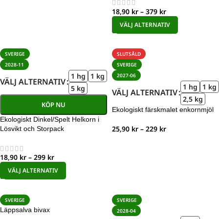
18,90
kr
–
379
kr
VÄLJ ALTERNATIV
SVERIGE
SLUTSÅLD
2028-11
SVERIGE
1 hg
1 kg
2027-06
VÄLJ ALTERNATIV
1 hg
1 kg
5 kg
VÄLJ ALTERNATIV
2,5 kg
KÖP NU
Ekologiskt färskmalet enkornmjöl
Ekologiskt Dinkel/Spelt Helkorn i
25,90
kr
–
229
kr
Lösvikt och Storpack
18,90
kr
–
299
kr
VÄLJ ALTERNATIV
SVERIGE
SVERIGE
Läppsalva bivax
2028-04