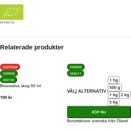
SE-EKO-03
Relaterade produkter
SLUTSÅLD
SVERIGE
SVERIGE
2028-11
1 hg
2027-02
Bivaxsalva skog 60 ml
500 g
VÄLJ ALTERNATIV
1 kg
2 kg
109
kr
5 kg
KÖP NU
Borlottibönor svenska från Öland