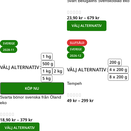
Svart Belugalins Svenskodlad eko
23,90
kr
–
679
kr
VÄLJ ALTERNATIV
SLUTSÅLD
SVERIGE
SVERIGE
2028-11
2026-12
1 hg
200 g
500 g
VÄLJ ALTERNATIV
VÄLJ ALTERNATIV
4 x 200 g
1 kg
2 kg
8 x 200 g
5 kg
Tempeh
KÖP NU
Svarta bönor svenska från Öland
49
kr
–
299
kr
eko
18,90
kr
–
379
kr
VÄLJ ALTERNATIV