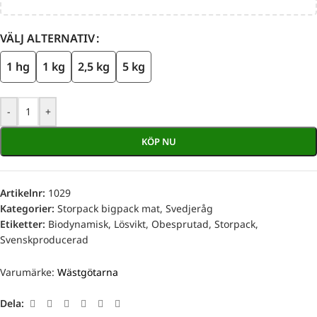
VÄLJ ALTERNATIV
1 hg
1 kg
2,5 kg
5 kg
-
+
KÖP NU
Artikelnr:
1029
Kategorier:
Storpack bigpack mat
,
Svedjeråg
Etiketter:
Biodynamisk
,
Lösvikt
,
Obesprutad
,
Storpack
,
Svenskproducerad
Varumärke:
Wästgötarna
Dela: