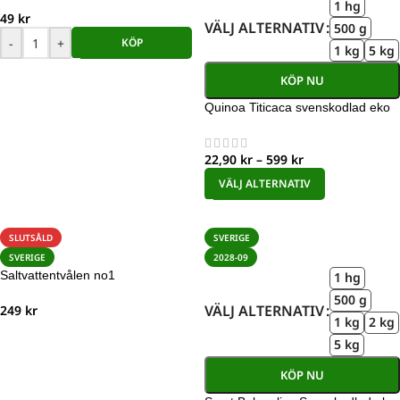
1 hg
49
kr
VÄLJ ALTERNATIV
500 g
-
+
KÖP
1 kg
5 kg
KÖP NU
Quinoa Titicaca svenskodlad eko
22,90
kr
–
599
kr
VÄLJ ALTERNATIV
SLUTSÅLD
SVERIGE
SVERIGE
2028-09
Saltvattentvålen no1
1 hg
500 g
VÄLJ ALTERNATIV
249
kr
1 kg
2 kg
5 kg
KÖP NU