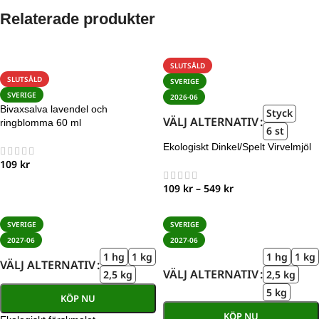
Relaterade produkter
SLUTSÅLD
SLUTSÅLD
SVERIGE
SVERIGE
2026-06
Bivaxsalva lavendel och
Styck
VÄLJ ALTERNATIV
ringblomma 60 ml
6 st
Ekologiskt Dinkel/Spelt Virvelmjöl
109
kr
109
kr
–
549
kr
SVERIGE
SVERIGE
2027-06
2027-06
1 hg
1 kg
1 hg
1 kg
VÄLJ ALTERNATIV
VÄLJ ALTERNATIV
2,5 kg
2,5 kg
5 kg
KÖP NU
KÖP NU