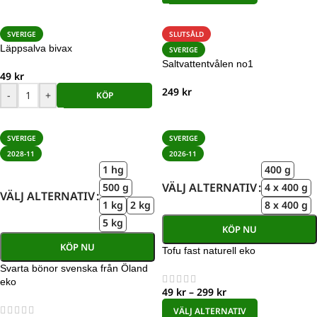
SVERIGE
SLUTSÅLD
Läppsalva bivax
SVERIGE
Saltvattentvålen no1
49
kr
249
kr
-
+
KÖP
SVERIGE
SVERIGE
2028-11
2026-11
1 hg
400 g
VÄLJ ALTERNATIV
500 g
4 x 400 g
VÄLJ ALTERNATIV
1 kg
2 kg
8 x 400 g
5 kg
KÖP NU
KÖP NU
Tofu fast naturell eko
Svarta bönor svenska från Öland
eko
49
kr
–
299
kr
VÄLJ ALTERNATIV