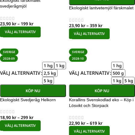
Ekologiskt färskmalet
svedjerågmjöl
Ekologiskt lantvetemjöl färskmalet
23,90
kr
–
199
kr
23,90
kr
–
359
kr
VÄLJ ALTERNATIV
VÄLJ ALTERNATIV
SVERIGE
SVERIGE
2028-09
2028-10
1 hg
1 kg
1 hg
VÄLJ ALTERNATIV
VÄLJ ALTERNATIV
2,5 kg
500 g
5 kg
1 kg
5 kg
KÖP NU
KÖP NU
Ekologiskt Svedjeråg Helkorn
Korallins Svenskodlad eko – Köp i
Lösvikt och Storpack
18,90
kr
–
299
kr
22,90
kr
–
619
kr
VÄLJ ALTERNATIV
VÄLJ ALTERNATIV