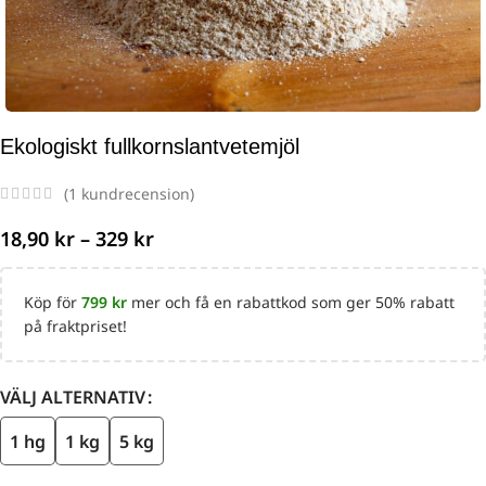
Ekologiskt fullkornslantvetemjöl
(
1
kundrecension)
18,90
kr
–
329
kr
Köp för
799
kr
mer och få en rabattkod som ger 50% rabatt
på fraktpriset!
VÄLJ ALTERNATIV
1 hg
1 kg
5 kg