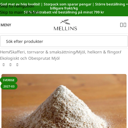
God mat av hög kvalité! | Storpack som sparar pengar | Större beställning =
Skip to navigation
Sänkt matmoms! I kassan dras automatiskt 5,35 % av från alla
billigare frakt/kg
Skip to main content
varor.
50 % fraktrabatt vid beställning på minst 799 kr
MENY
Hem
/
Skafferi, torrvaror & smaksättning
/
Mjöl, helkorn & flingor
/
Ekologiskt och Obesprutat Mjöl
SVERIGE
2027-03