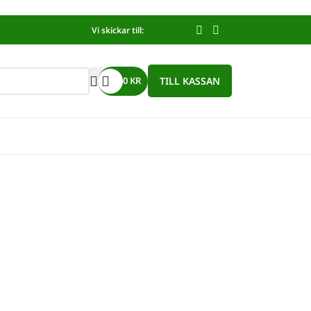
Vi skickar till:
TILL KASSAN
0
KR