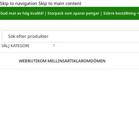
Skip to navigation
Skip to main content
God mat av hög kvalité! | Storpack som sparar pengar | Större beställning = 
Sänkt mat
VÄLJ KATEGORI
ategorier
WEBBUTIK
OM MELLINS
ARTIKLAR
OMDÖMEN