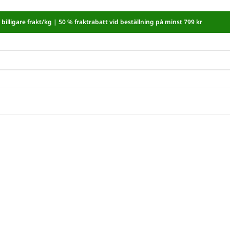
billigare frakt/kg |
50 % fraktrabatt vid beställning på minst 799 kr
moms! I kassan dras automatiskt 5,35 % av från alla varor.