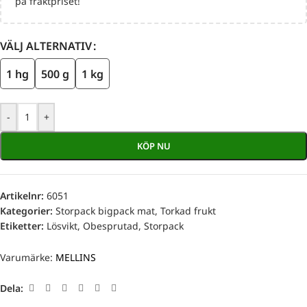
på fraktpriset!
VÄLJ ALTERNATIV
1 hg
500 g
1 kg
-
+
KÖP NU
Artikelnr:
6051
Kategorier:
Storpack bigpack mat
,
Torkad frukt
Etiketter:
Lösvikt
,
Obesprutad
,
Storpack
Varumärke:
MELLINS
Dela: