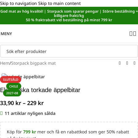
Skip to navigation
Skip to main content
God mat av hög kvalité! | Storpack som sparar pengar | Större beställning =
Sänkt matmoms! I kassan dras automatiskt 5,35 % av från alla
billigare frakt/kg
varor.
50 % fraktrabatt vid beställning på minst 799 kr
MENY
Hem
/
Storpack bigpack mat
SLUTSÅLD
CHILE
Ekologiska torkade äppelbitar
2027-08
33,90
kr
–
229
kr
11
Köp för
799
kr
mer och få en rabattkod som ger 50% rabatt