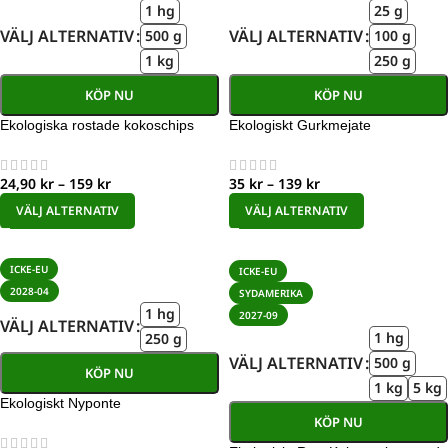
1 hg
25 g
VÄLJ ALTERNATIV
VÄLJ ALTERNATIV
500 g
100 g
1 kg
250 g
KÖP NU
KÖP NU
Ekologiska rostade kokoschips
Ekologiskt Gurkmejate
24,90
kr
–
159
kr
35
kr
–
139
kr
VÄLJ ALTERNATIV
VÄLJ ALTERNATIV
ICKE-EU
ICKE-EU
2028-04
SYDAMERIKA
1 hg
2027-09
VÄLJ ALTERNATIV
1 hg
250 g
VÄLJ ALTERNATIV
500 g
KÖP NU
1 kg
5 kg
Ekologiskt Nyponte
KÖP NU