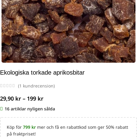
Ekologiska torkade aprikosbitar
(
1
kundrecension)
29,90
kr
–
199
kr
16
Köp för
799
kr
mer och få en rabattkod som ger 50% rabatt
på fraktpriset!