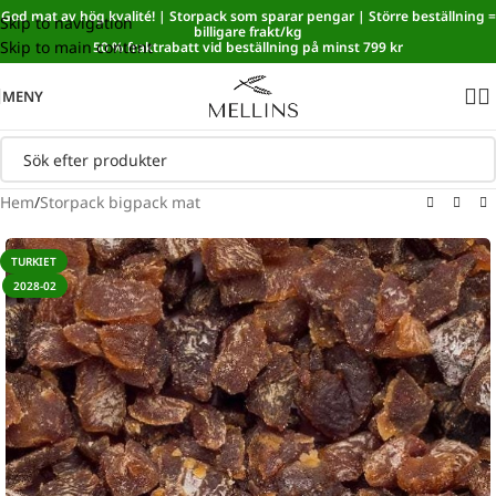
God mat av hög kvalité! | Storpack som sparar pengar | Större beställning =
Skip to navigation
Sänkt matmoms! I kassan dras automatiskt 5,35 % av från alla
billigare frakt/kg
Skip to main content
varor.
50 % fraktrabatt vid beställning på minst 799 kr
MENY
Hem
/
Storpack bigpack mat
TURKIET
2028-02