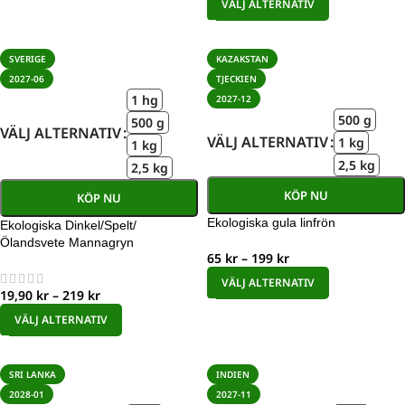
VÄLJ ALTERNATIV
SVERIGE
KAZAKSTAN
2027-06
TJECKIEN
1 hg
2027-12
500 g
500 g
VÄLJ ALTERNATIV
VÄLJ ALTERNATIV
1 kg
1 kg
2,5 kg
2,5 kg
KÖP NU
KÖP NU
Ekologiska gula linfrön
Ekologiska Dinkel/Spelt/
Ölandsvete Mannagryn
65
kr
–
199
kr
VÄLJ ALTERNATIV
19,90
kr
–
219
kr
VÄLJ ALTERNATIV
SRI LANKA
INDIEN
2028-01
2027-11