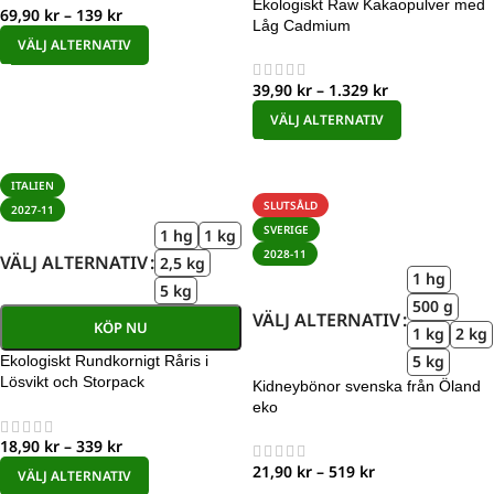
Ekologiskt Raw Kakaopulver med
69,90
kr
–
139
kr
Låg Cadmium
VÄLJ ALTERNATIV
39,90
kr
–
1.329
kr
VÄLJ ALTERNATIV
ITALIEN
SLUTSÅLD
2027-11
SVERIGE
1 hg
1 kg
2028-11
VÄLJ ALTERNATIV
2,5 kg
1 hg
5 kg
500 g
VÄLJ ALTERNATIV
KÖP NU
1 kg
2 kg
5 kg
Ekologiskt Rundkornigt Råris i
Lösvikt och Storpack
Kidneybönor svenska från Öland
eko
18,90
kr
–
339
kr
21,90
kr
–
519
kr
VÄLJ ALTERNATIV