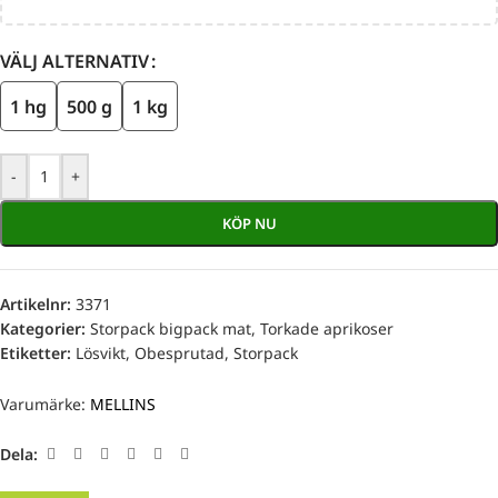
VÄLJ ALTERNATIV
1 hg
500 g
1 kg
-
+
KÖP NU
Artikelnr:
3371
Kategorier:
Storpack bigpack mat
,
Torkade aprikoser
Etiketter:
Lösvikt
,
Obesprutad
,
Storpack
Varumärke:
MELLINS
Dela: