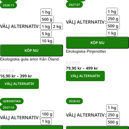
2027-07
2028-11
1 hg
1 hg
250 g
500 g
VÄLJ ALTERNATIV
500 g
VÄLJ ALTERNATIV
1 kg
2 kg
1 kg
5 kg
10 kg
KÖP NU
KÖP NU
Ekologiska Pinjenötter
Ekologiska gula ärtor från Öland
79,90
kr
–
499
kr
16,90
kr
–
399
kr
VÄLJ ALTERNATIV
VÄLJ ALTERNATIV
UZBEKISTAN
2028-02
1 hg
2027-10
100 g
VÄLJ ALTERNATIV
250 g
VÄLJ ALTERNATIV
1 kg
500 g