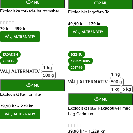
KÖP NU
KÖP NU
Ekologiska torkade havtornsbär
Ekologiskt Ingefära Te
49,90
kr
–
179
kr
79
kr
–
499
kr
VÄLJ ALTERNATIV
VÄLJ ALTERNATIV
KROATIEN
ICKE-EU
2028-02
SYDAMERIKA
1 hg
2027-09
VÄLJ ALTERNATIV
1 hg
500 g
VÄLJ ALTERNATIV
500 g
KÖP NU
1 kg
5 kg
Ekologiskt Kamomillte
KÖP NU
79,90
kr
–
279
kr
Ekologiskt Raw Kakaopulver med
VÄLJ ALTERNATIV
Låg Cadmium
39,90
kr
–
1.329
kr