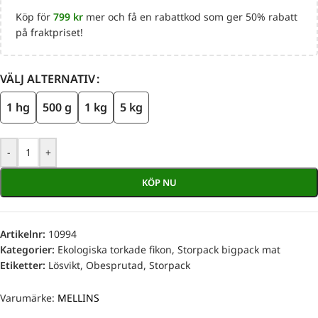
Köp för
799
kr
mer och få en rabattkod som ger 50% rabatt
på fraktpriset!
VÄLJ ALTERNATIV
1 hg
500 g
1 kg
5 kg
-
+
KÖP NU
Artikelnr:
10994
Kategorier:
Ekologiska torkade fikon
,
Storpack bigpack mat
Etiketter:
Lösvikt
,
Obesprutad
,
Storpack
Varumärke:
MELLINS