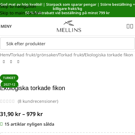
God mat av hög kvalité! | Storpack som sparar pengar | Större beställning =
Skip to navigation
Sänkt matmoms! I kassan dras automatiskt 5,35 % av från alla
billigare frakt/kg
Skip to main content
varor.
50 % fraktrabatt vid beställning på minst 799 kr
MENY
Hem
/
Torkad frukt/grönsaker
/
Torkad frukt
/
Ekologiska torkade fikon
TURKIET
2027-12
Ekologiska torkade fikon
(
8
kundrecensioner)
31,90
kr
–
979
kr
15