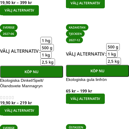
19,90
kr
–
399
kr
VÄLJ ALTERNATIV
VÄLJ ALTERNATIV
SVERIGE
KAZAKSTAN
2027-06
TJECKIEN
1 hg
2027-12
500 g
500 g
VÄLJ ALTERNATIV
VÄLJ ALTERNATIV
1 kg
1 kg
2,5 kg
2,5 kg
KÖP NU
KÖP NU
Ekologiska gula linfrön
Ekologiska Dinkel/Spelt/
Ölandsvete Mannagryn
65
kr
–
199
kr
VÄLJ ALTERNATIV
19,90
kr
–
219
kr
VÄLJ ALTERNATIV
ÖSTASIEN
SVERIGE