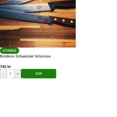
SCHWEIZ
Brödkniv Schweizisk Victorinox
745
kr
-
+
KÖP