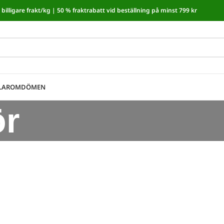
billigare frakt/kg |
50 % fraktrabatt vid beställning på minst 799 kr
moms! I kassan dras automatiskt 5,35 % av från alla varor.
LAR
OMDÖMEN
ör