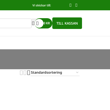
Vi skickar till:
TILL KASSAN
0
KR