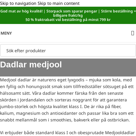
Skip to navigation
Skip to main content
God mat av hög kvalité! | Storpack som sparar pengar | Större beställning =
Sänkt matmoms! I kassan dras automatiskt 5,35 % av från alla
billigare frakt/kg
varor.
50 % fraktrabatt vid beställning på minst 799 kr
MENY
Dadlar medjool
Medjool dadlar är naturens eget lyxgodis – mjuka som kola, med
en fyllig och honungssöt smak som tillfredsställer sötsuget på ett
hälsosamt sätt. Våra dadlar kommer färska från den senaste
skörden i Jordandalen och sorteras noggrant för att garantera
jumbo-storlek och högsta kvalitet klass I. De är rika på fiber,
kalium, magnesium och antioxidanter och passar lika bra som ett
snabbt mellanmål som i smoothies, bakverk eller på ostbrickan.
Vi erbjuder både standard klass I och obesprutade Medjooldadlar