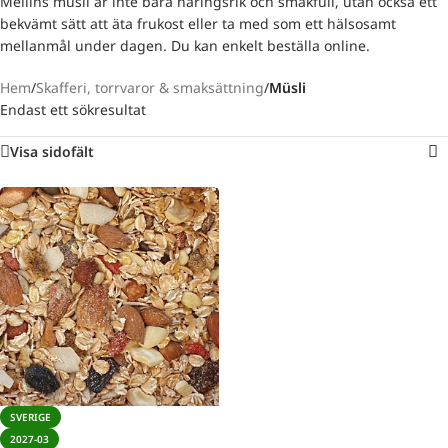
Mellins müsli är inte bara näringsrik och smakfull, utan också ett
bekvämt sätt att äta frukost eller ta med som ett hälsosamt
mellanmål under dagen. Du kan enkelt beställa online.
Hem
/
Skafferi, torrvaror & smaksättning
/
Müsli
Endast ett sökresultat
Visa sidofält
SVERIGE
2027-03