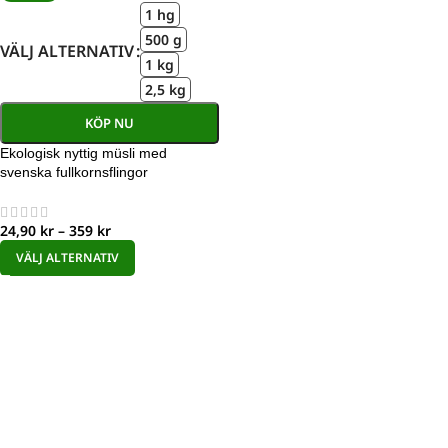
1 hg
500 g
VÄLJ ALTERNATIV
1 kg
2,5 kg
KÖP NU
Ekologisk nyttig müsli med
svenska fullkornsflingor
24,90
kr
–
359
kr
VÄLJ ALTERNATIV