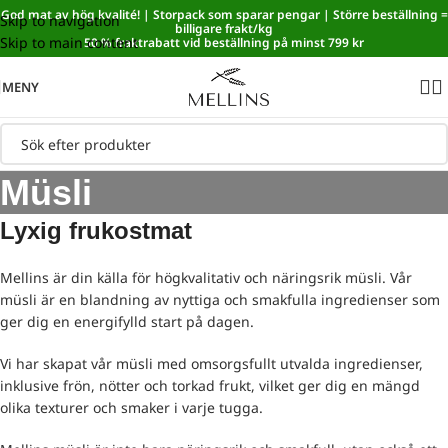
God mat av hög kvalité! | Storpack som sparar pengar | Större beställning =
Skip to navigation
Sänkt matmoms! I kassan dras automatiskt 5,35 % av från alla
billigare frakt/kg
Skip to main content
varor.
50 % fraktrabatt vid beställning på minst 799 kr
MENY
Müsli
Lyxig frukostmat
Mellins är din källa för högkvalitativ och näringsrik müsli. Vår
müsli är en blandning av nyttiga och smakfulla ingredienser som
ger dig en energifylld start på dagen.
Vi har skapat vår müsli med omsorgsfullt utvalda ingredienser,
inklusive frön, nötter och torkad frukt, vilket ger dig en mängd
olika texturer och smaker i varje tugga.