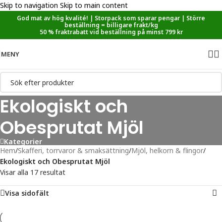
Skip to navigation
Skip to main content
God mat av hög kvalité! | Storpack som sparar pengar | Större
Sänkt matmoms! I kassan dras automatiskt 5,35 % av från alla
beställning = billigare frakt/kg
varor.
50 % fraktrabatt vid beställning på minst 799 kr
MENY
Ekologiskt och
Obesprutat Mjöl
Kategorier
Hem
/
Skafferi, torrvaror & smaksättning
/
Mjöl, helkorn & flingor
/
Ekologiskt och Obesprutat Mjöl
Visar alla 17 resultat
Visa sidofält