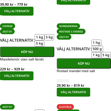
VÄLJ ALTERNATIV
39,90
kr
–
779
kr
VÄLJ ALTERNATIV
SVERIGE
NORDAMERIKA
2027-01
ROSTADE I SVERIGE
1 kg
3 kg
2027-07
VÄLJ ALTERNATIV
1 hg
5 kg
VÄLJ ALTERNATIV
500 g
KÖP NU
1 kg
5 kg
Mandelsmör utan salt färskt
KÖP NU
229
kr
–
929
kr
Rostad mandel med salt
VÄLJ ALTERNATIV
29,90
kr
–
819
kr
VÄLJ ALTERNATIV
2027-07
SLUTSÅLD