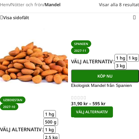
Hem
/
Nötter och frön
/
Mandel
Visar alla 8 resultat
Visa sidofält
SPANIEN
2027-11
1 hg
1 kg
VÄLJ ALTERNATIV
3 kg
KÖP NU
Ekologisk Mandel från Spanien
UZBEKISTAN
31,90
kr
–
595
kr
2027-10
VÄLJ ALTERNATIV
1 hg
500 g
VÄLJ ALTERNATIV
1 kg
2,5 kg