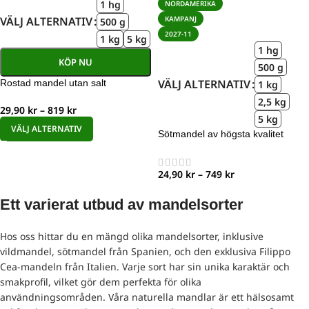
1 hg
NORDAMERIKA
KAMPANJ
VÄLJ ALTERNATIV
500 g
2027-11
1 kg
5 kg
1 hg
KÖP NU
500 g
VÄLJ ALTERNATIV
Rostad mandel utan salt
1 kg
2,5 kg
29,90
kr
–
819
kr
5 kg
VÄLJ ALTERNATIV
Sötmandel av högsta kvalitet
24,90
kr
–
749
kr
Ett varierat utbud av mandelsorter
Hos oss hittar du en mängd olika mandelsorter, inklusive
vildmandel, sötmandel från Spanien, och den exklusiva Filippo
Cea-mandeln från Italien. Varje sort har sin unika karaktär och
smakprofil, vilket gör dem perfekta för olika
användningsområden. Våra naturella mandlar är ett hälsosamt