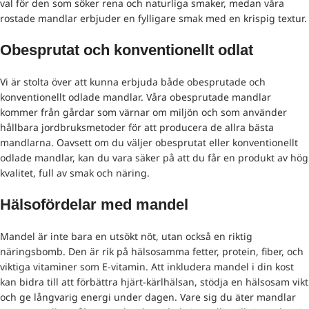
val för den som söker rena och naturliga smaker, medan våra
rostade mandlar erbjuder en fylligare smak med en krispig textur.
Obesprutat och konventionellt odlat
Vi är stolta över att kunna erbjuda både obesprutade och
konventionellt odlade mandlar. Våra obesprutade mandlar
kommer från gårdar som värnar om miljön och som använder
hållbara jordbruksmetoder för att producera de allra bästa
mandlarna. Oavsett om du väljer obesprutat eller konventionellt
odlade mandlar, kan du vara säker på att du får en produkt av hög
kvalitet, full av smak och näring.
Hälsofördelar med mandel
Mandel är inte bara en utsökt nöt, utan också en riktig
näringsbomb. Den är rik på hälsosamma fetter, protein, fiber, och
viktiga vitaminer som E-vitamin. Att inkludera mandel i din kost
kan bidra till att förbättra hjärt-kärlhälsan, stödja en hälsosam vikt
och ge långvarig energi under dagen. Vare sig du äter mandlar