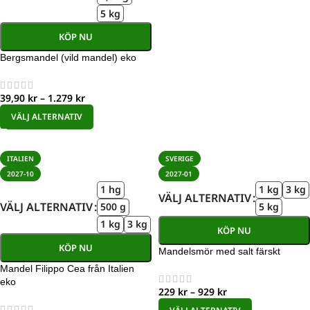
5 kg
KÖP NU
Bergsmandel (vild mandel) eko
39,90
kr
–
1.279
kr
VÄLJ ALTERNATIV
ITALIEN
SVERIGE
2027-10
2027-01
1 hg
1 kg
3 kg
VÄLJ ALTERNATIV
VÄLJ ALTERNATIV
500 g
5 kg
1 kg
3 kg
KÖP NU
KÖP NU
Mandelsmör med salt färskt
Mandel Filippo Cea från Italien
eko
229
kr
–
929
kr