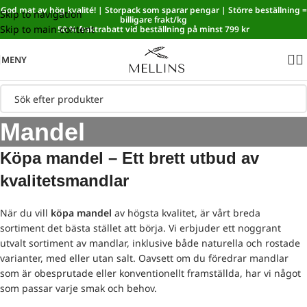
God mat av hög kvalité! | Storpack som sparar pengar | Större beställning =
Skip to navigation
Sänkt matmoms! I kassan dras automatiskt 5,35 % av från alla
billigare frakt/kg
Skip to main content
varor.
50 % fraktrabatt vid beställning på minst 799 kr
MENY
Mandel
Köpa mandel – Ett brett utbud av
kvalitetsmandlar
När du vill
köpa mandel
av högsta kvalitet, är vårt breda
sortiment det bästa stället att börja. Vi erbjuder ett noggrant
utvalt sortiment av mandlar, inklusive både naturella och rostade
varianter, med eller utan salt. Oavsett om du föredrar mandlar
som är obesprutade eller konventionellt framställda, har vi något
som passar varje smak och behov.