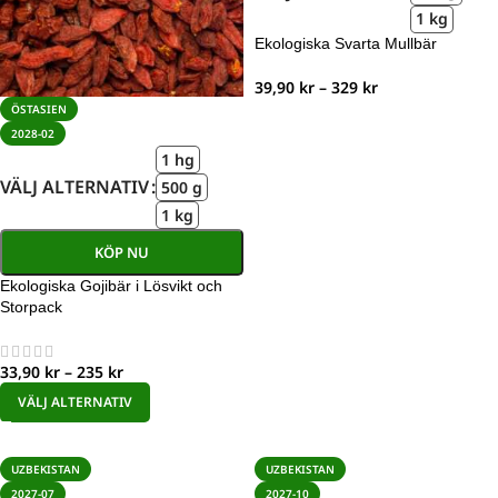
1 kg
Ekologiska Svarta Mullbär
39,90
kr
–
329
kr
ÖSTASIEN
2028-02
1 hg
VÄLJ ALTERNATIV
500 g
1 kg
KÖP NU
Ekologiska Gojibär i Lösvikt och
Storpack
33,90
kr
–
235
kr
VÄLJ ALTERNATIV
UZBEKISTAN
UZBEKISTAN
2027-07
2027-10