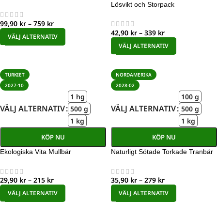
Lösvikt och Storpack
99,90
kr
–
759
kr
42,90
kr
–
339
kr
VÄLJ ALTERNATIV
VÄLJ ALTERNATIV
TURKIET
NORDAMERIKA
2027-10
2028-02
1 hg
100 g
VÄLJ ALTERNATIV
VÄLJ ALTERNATIV
500 g
500 g
1 kg
1 kg
KÖP NU
KÖP NU
Ekologiska Vita Mullbär
Naturligt Sötade Torkade Tranbär
29,90
kr
–
215
kr
35,90
kr
–
279
kr
VÄLJ ALTERNATIV
VÄLJ ALTERNATIV