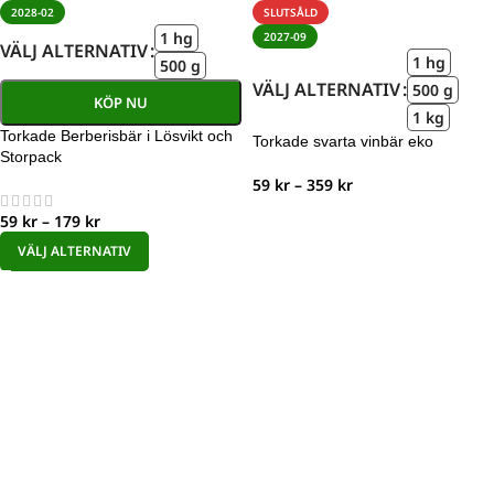
2028-02
SLUTSÅLD
1 hg
2027-09
VÄLJ ALTERNATIV
1 hg
500 g
VÄLJ ALTERNATIV
500 g
KÖP NU
1 kg
Torkade Berberisbär i Lösvikt och
Torkade svarta vinbär eko
Storpack
59
kr
–
359
kr
59
kr
–
179
kr
VÄLJ ALTERNATIV