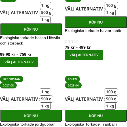
1 hg
100 g
VÄLJ ALTERNATIV
VÄLJ ALTERNATIV
500 g
1 kg
1 kg
KÖP NU
KÖP NU
Ekologiska torkade havtornsbär
Ekologiska torkade hallon i lösvikt
och storpack
79
kr
–
499
kr
99,90
kr
–
759
kr
VÄLJ ALTERNATIV
VÄLJ ALTERNATIV
UZBEKISTAN
POLEN
2027-08
2028-04
1 hg
100 g
VÄLJ ALTERNATIV
VÄLJ ALTERNATIV
500 g
500 g
1 kg
1 kg
KÖP NU
KÖP NU
Ekologiska torkade jordgubbar
Ekologiska Torkade Tranbär i