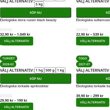
VÄLJ ALTERNATIV
VÄLJ ALTERNATIV
5 kg
KÖP NU
KÖ
Ekologiska stora russin black beauty
Ekologiska sultanrussi
32,90
kr
–
1.049
kr
22,90
kr
–
539
kr
VÄLJ ALTERNATIV
VÄLJ ALTERNATIV
TURKIET
TOGO
2028-02
2027-07
VÄLJ ALTERNATIV
VÄLJ ALTERNATIV
1 hg
500 g
1 kg
KÖP NU
KÖ
Ekologiska torkade aprikosbitar
Ekologiska torkade b
39,90
kr
–
299
kr
29,90
kr
–
199
kr
VÄLJ ALTERNATIV
VÄLJ ALTERNATIV