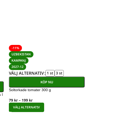
-11%
UZBEKISTAN
KAMPANJ
2027-12
VÄLJ ALTERNATIV
1 st
3 st
KÖP NU
Soltorkade tomater 300 g
 I
79
kr
–
199
kr
VÄLJ ALTERNATIV