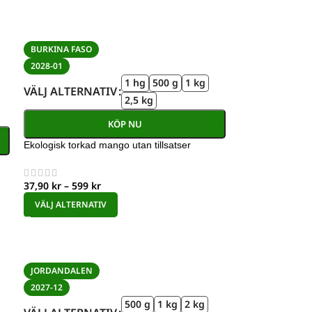
BURKINA FASO
2028-01
1 hg
500 g
1 kg
VÄLJ ALTERNATIV
2,5 kg
KÖP NU
Ekologisk torkad mango utan tillsatser
37,90
kr
–
599
kr
VÄLJ ALTERNATIV
JORDANDALEN
2027-12
500 g
1 kg
2 kg