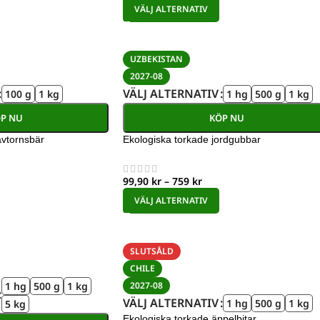
VÄLJ ALTERNATIV
UZBEKISTAN
2027-08
VÄLJ ALTERNATIV
100 g
1 kg
1 hg
500 g
1 kg
P NU
KÖP NU
avtornsbär
Ekologiska torkade jordgubbar
99,90
kr
–
759
kr
VÄLJ ALTERNATIV
SLUTSÅLD
CHILE
1 hg
500 g
1 kg
2027-08
VÄLJ ALTERNATIV
1 hg
500 g
1 kg
5 kg
Ekologiska torkade äppelbitar