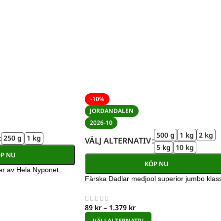
-10%
JORDANDALEN
2026-10
500 g
1 kg
2 kg
250 g
1 kg
VÄLJ ALTERNATIV
5 kg
10 kg
P NU
KÖP NU
er av Hela Nyponet
Färska Dadlar medjool superior jumbo klass
89
kr
–
1.379
kr
VÄLJ ALTERNATIV