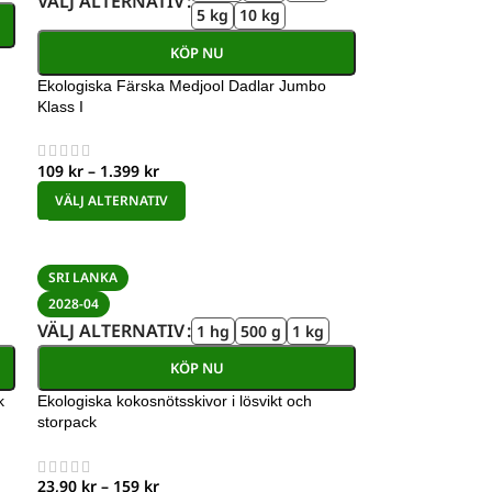
VÄLJ ALTERNATIV
5 kg
10 kg
KÖP NU
Ekologiska Färska Medjool Dadlar Jumbo
Klass I
109
kr
–
1.399
kr
VÄLJ ALTERNATIV
SRI LANKA
2028-04
VÄLJ ALTERNATIV
1 hg
500 g
1 kg
KÖP NU
k
Ekologiska kokosnötsskivor i lösvikt och
storpack
23,90
kr
–
159
kr