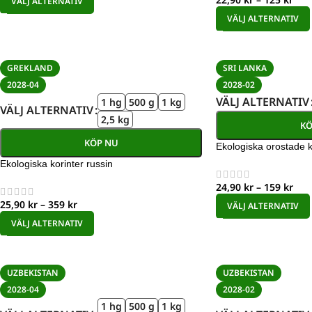
VÄLJ ALTERNATIV
VÄLJ ALTERNATIV
GREKLAND
SRI LANKA
2028-04
2028-02
VÄLJ ALTERNATIV
1 hg
500 g
1 kg
VÄLJ ALTERNATIV
2,5 kg
KÖ
KÖP NU
Ekologiska orostade 
Ekologiska korinter russin
24,90
kr
–
159
kr
25,90
kr
–
359
kr
VÄLJ ALTERNATIV
VÄLJ ALTERNATIV
UZBEKISTAN
UZBEKISTAN
2028-04
2028-02
1 hg
500 g
1 kg