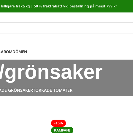
billigare frakt/kg |
50 % fraktrabatt vid beställning på minst 799 kr
moms! I kassan dras automatiskt 5,35 % av från alla varor.
LAR
OMDÖMEN
t/grönsaker
ADE GRÖNSAKER
TORKADE TOMATER
-16%
KAMPANJ