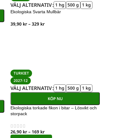
VÄLJ ALTERNATIV
1 hg
500 g
1 kg
Ekologiska Svarta Mullbär
39,90
kr
–
329
kr
TURKIET
2027-12
VÄLJ ALTERNATIV
1 hg
500 g
1 kg
KÖP NU
Ekologiska torkade fikon i bitar – Lösvikt och
storpack
26,90
kr
–
169
kr