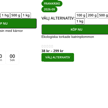
FRANKRIKE
2026-09
1 hg
500 g
1 kg
100 g
200 g
500 g
VÄLJ ALTERNATIV
1 kg
P NU
KÖP NU
sin med kärnor
Ekologiska torkade katrinplommon
38
kr
–
299
kr
0
00
VÄLJ ALTERNATIV
in
Sek