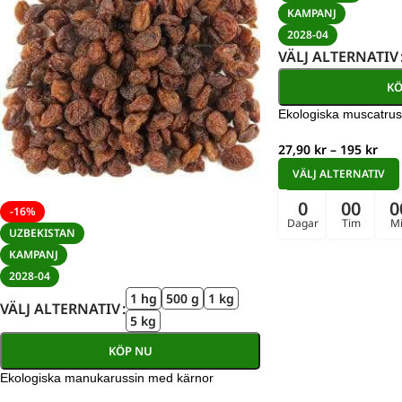
KAMPANJ
2028-04
VÄLJ ALTERNATIV
KÖ
Ekologiska muscatrus
27,90
kr
–
195
kr
VÄLJ ALTERNATIV
0
00
0
-16%
Dagar
Tim
M
UZBEKISTAN
KAMPANJ
2028-04
1 hg
500 g
1 kg
VÄLJ ALTERNATIV
5 kg
KÖP NU
Ekologiska manukarussin med kärnor