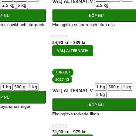
VÄLJ ALTERNATIV
2,5 kg
5 kg
2,5 kg
P NU
KÖP NU
n i lösvikt och storpack
Ekologiska sultanrussin utan olja
24,90
kr
–
339
kr
VÄLJ ALTERNATIV
TURKIET
2027-12
1 hg
500 g
1 kg
1 hg
500 g
1 kg
VÄLJ ALTERNATIV
5 kg
P NU
KÖP NU
abyananasringar
Ekologiska torkade fikon
31,90
kr
–
979
kr