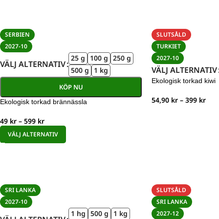
SERBIEN
SLUTSÅLD
2027-10
TURKIET
25 g
100 g
250 g
2027-10
VÄLJ ALTERNATIV
VÄLJ ALTERNATIV
500 g
1 kg
Ekologisk torkad kiwi
KÖP NU
54,90
kr
–
399
kr
Ekologisk torkad brännässla
49
kr
–
599
kr
VÄLJ ALTERNATIV
SRI LANKA
SLUTSÅLD
2027-10
SRI LANKA
1 hg
500 g
1 kg
2027-12