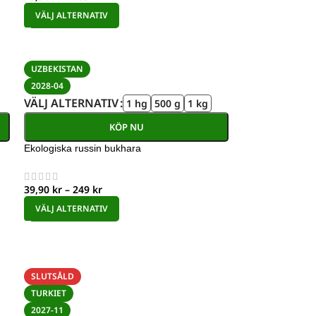
VÄLJ ALTERNATIV
UZBEKISTAN
2028-04
VÄLJ ALTERNATIV
1 hg
500 g
1 kg
KÖP NU
Ekologiska russin bukhara
39,90
kr
–
249
kr
VÄLJ ALTERNATIV
SLUTSÅLD
TURKIET
2027-11