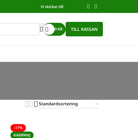
Vi skickar till:
TILL KASSAN
0
KR
-17%
KAMPANJ