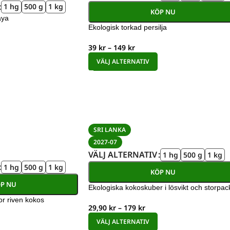
1 hg
500 g
1 kg
KÖP NU
aya
Ekologisk torkad persilja
39
kr
–
149
kr
VÄLJ ALTERNATIV
SRI LANKA
2027-07
VÄLJ ALTERNATIV
1 hg
500 g
1 kg
1 hg
500 g
1 kg
KÖP NU
P NU
Ekologiska kokoskuber i lösvikt och storpac
or riven kokos
29,90
kr
–
179
kr
VÄLJ ALTERNATIV