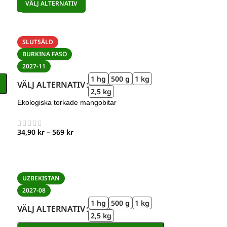
VÄLJ ALTERNATIV
SLUTSÅLD
BURKINA FASO
2027-11
1 hg
500 g
1 kg
VÄLJ ALTERNATIV
2,5 kg
Ekologiska torkade mangobitar
34,90
kr
–
569
kr
UZBEKISTAN
2027-08
1 hg
500 g
1 kg
VÄLJ ALTERNATIV
2,5 kg