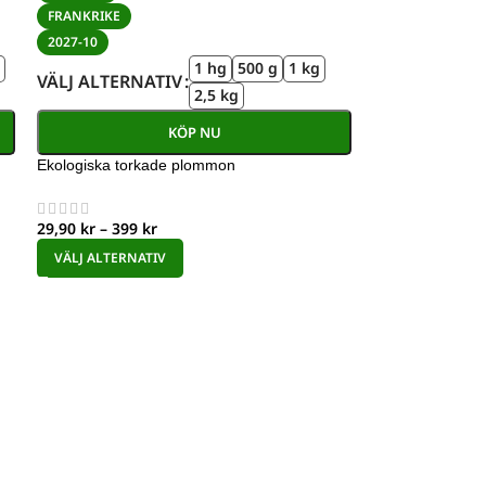
FRANKRIKE
2027-10
1 hg
500 g
1 kg
VÄLJ ALTERNATIV
2,5 kg
KÖP NU
Ekologiska torkade plommon
29,90
kr
–
399
kr
VÄLJ ALTERNATIV