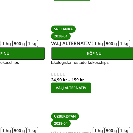
SRI LANKA
2028-01
VÄLJ ALTERNATIV
1 hg
500 g
1 kg
1 hg
500 g
1 kg
P NU
KÖP NU
kokoschips
Ekologiska rostade kokoschips
24,90
kr
–
159
kr
VÄLJ ALTERNATIV
UZBEKISTAN
2028-04
1 hg
500 g
1 kg
1 hg
500 g
1 kg