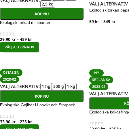
VÄLJ ALTERNATIV
VÄLJ ALTERNATIV
2,5 kg
Ekologisk torkad pap
KÖP NU
59
kr
–
349
kr
Ekologisk torkad minibanan
29,90
kr
–
459
kr
VÄLJ ALTERNATIV
ÖSTASIEN
NY
2028-02
SRI LANKA
VÄLJ ALTERNATIV
1 hg
500 g
1 kg
2028-02
VÄLJ ALTERNATIV
KÖP NU
KÖ
Ekologiska Gojibär i Lösvikt och Storpack
Ekologiska kokosfling
33,90
kr
–
235
kr
22,90
kr
–
125
kr