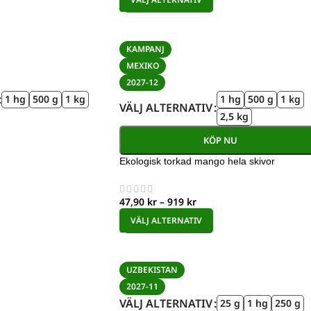
KAMPANJ
MEXIKO
2027-12
1 hg
500 g
1 kg
1 hg
500 g
1 kg
VÄLJ ALTERNATIV
2,5 kg
KÖP NU
Ekologisk torkad mango hela skivor
47,90
kr
–
919
kr
VÄLJ ALTERNATIV
UZBEKISTAN
2027-11
VÄLJ ALTERNATIV
25 g
1 hg
250 g