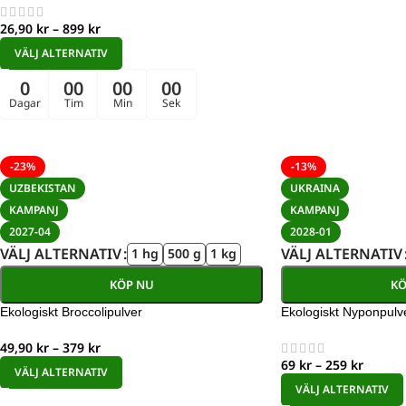
26,90
kr
–
899
kr
VÄLJ ALTERNATIV
0
00
00
00
Dagar
Tim
Min
Sek
-23%
-13%
UZBEKISTAN
UKRAINA
KAMPANJ
KAMPANJ
2027-04
2028-01
VÄLJ ALTERNATIV
VÄLJ ALTERNATIV
1 hg
500 g
1 kg
KÖP NU
KÖ
Ekologiskt Broccolipulver
Ekologiskt Nyponpulv
49,90
kr
–
379
kr
69
kr
–
259
kr
VÄLJ ALTERNATIV
VÄLJ ALTERNATIV