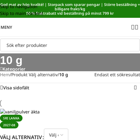
God mat av hög kvalité! | Storpack som sparar pengar | Större beställning =
Skip to navigation
Sänkt matmoms! I kassan dras automatiskt 5,35 % av från alla
billigare frakt/kg
Skip to main content
varor.
50 % fraktrabatt vid beställning på minst 799 kr
MENY
10 g
Kategorier
Hem
/
Produkt Välj alternativ
/
10 g
Endast ett sökresultat
Visa sidofält
SRI LANKA
2027-08
VÄLJ ALTERNATIV