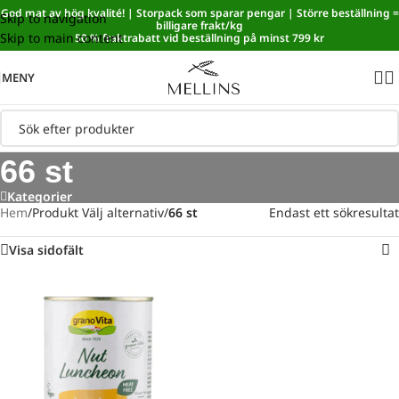
God mat av hög kvalité! | Storpack som sparar pengar | Större beställning =
Skip to navigation
Sänkt matmoms! I kassan dras automatiskt 5,35 % av från alla
billigare frakt/kg
Skip to main content
varor.
50 % fraktrabatt vid beställning på minst 799 kr
MENY
66 st
Kategorier
Hem
/
Produkt Välj alternativ
/
66 st
Endast ett sökresultat
Visa sidofält