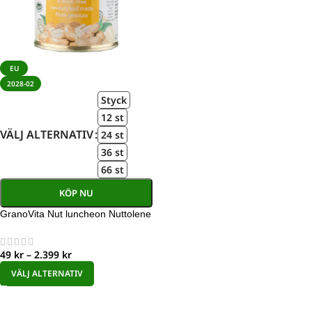
EU
2028-02
Styck
12 st
VÄLJ ALTERNATIV
24 st
36 st
66 st
KÖP NU
GranoVita Nut luncheon Nuttolene
49
kr
–
2.399
kr
VÄLJ ALTERNATIV