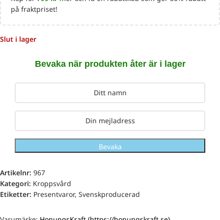
på fraktpriset!
Slut i lager
Bevaka när produkten åter är i lager
Bevaka
Artikelnr:
967
Kategori:
Kroppsvård
Etiketter:
Presentvaror
,
Svenskproducerad
Varumärke:
HonungsKraft (https://honungskraft.se)