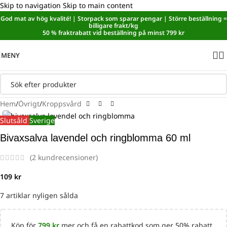
Skip to navigation
Skip to main content
God mat av hög kvalité! | Storpack som sparar pengar | Större beställning =
Sänkt matmoms! I kassan dras automatiskt 5,35 % av från alla
billigare frakt/kg
varor.
50 % fraktrabatt vid beställning på minst 799 kr
MENY
Hem
/
Övrigt
/
Kroppsvård
Slutsåld
Sverige
Bivaxsalva lavendel och ringblomma 60 ml
(
2
kundrecensioner)
109
kr
7
Köp för
799
kr
mer och få en rabattkod som ger 50% rabatt