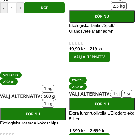
2,5 kg
-
+
KÖP
KÖP NU
Ekologiska Dinkel/Spelt/
Ölandsvete Mannagryn
19,90
kr
–
219
kr
VÄLJ ALTERNATIV
SRI LANKA
ITALIEN
2028-01
2028-05
1 hg
VÄLJ ALTERNATIV
1 st
2 st
VÄLJ ALTERNATIV
500 g
1 kg
KÖP NU
Extra jungfruolivolja L’Eliodoro eko
KÖP NU
5 liter
Ekologiska rostade kokoschips
1.399
kr
–
2.699
kr