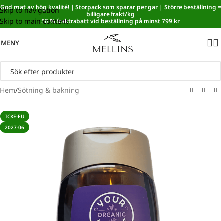
God mat av hög kvalité! | Storpack som sparar pengar | Större beställning =
Skip to navigation
Sänkt matmoms! I kassan dras automatiskt 5,35 % av från alla
billigare frakt/kg
Skip to main content
varor.
50 % fraktrabatt vid beställning på minst 799 kr
MENY
Hem
/
Sötning & bakning
ICKE-EU
2027-06