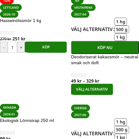
-10%
NY
LETTLAND
VÄSTAFRIKA
2026-10
2027-04
Hasselnötssmör 1 kg
1 hg
VÄLJ ALTERNATIV
500 g
1 kg
251
kr
279
kr
-
+
KÖP
KÖP NU
Deodoriserat kakaosmör – neutral
smak och doft
49
kr
–
329
kr
VÄLJ ALTERNATIV
KANADA
SVERIGE
2028-01
2027-06
Ekologisk Lönnsirap 250 ml
1 hg
500 g
VÄLJ ALTERNATIV
1 kg
99
kr