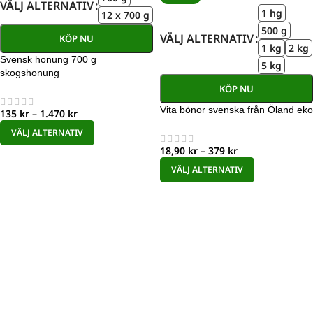
VÄLJ ALTERNATIV
1 hg
12 x 700 g
500 g
VÄLJ ALTERNATIV
KÖP NU
1 kg
2 kg
Svensk honung 700 g
5 kg
skogshonung
KÖP NU
Vita bönor svenska från Öland eko
135
kr
–
1.470
kr
VÄLJ ALTERNATIV
18,90
kr
–
379
kr
VÄLJ ALTERNATIV