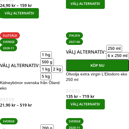
VÄLJ ALTERNATIV
24,90
kr
–
159
kr
VÄLJ ALTERNATIV
SLUTSÅLD
ITALIEN
SVERIGE
2027-06
250 ml
2028-11
VÄLJ ALTERNATIV
1 hg
6 x 250 ml
500 g
VÄLJ ALTERNATIV
KÖP NU
1 kg
2 kg
Olivolja extra virgin L’Eliodoro eko
5 kg
250 ml
Kidneybönor svenska från Öland
eko
135
kr
–
719
kr
VÄLJ ALTERNATIV
21,90
kr
–
519
kr
SVERIGE
SVERIGE
700 g
2028-11