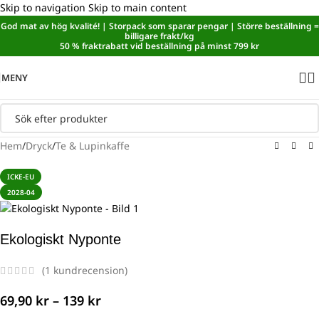
Skip to navigation
Skip to main content
God mat av hög kvalité! | Storpack som sparar pengar | Större beställning =
Sänkt matmoms! I kassan dras automatiskt 5,35 % av från alla
billigare frakt/kg
varor.
50 % fraktrabatt vid beställning på minst 799 kr
MENY
Hem
/
Dryck
/
Te & Lupinkaffe
ICKE-EU
2028-04
Ekologiskt Nyponte
(
1
kundrecension)
69,90
kr
–
139
kr