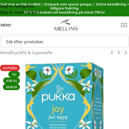
God mat av hög kvalité! | Storpack som sparar pengar | Större beställning =
Skip to navigation
Sänkt matmoms! I kassan dras automatiskt 5,35 % av från alla
billigare frakt/kg
Skip to main content
varor.
50 % fraktrabatt vid beställning på minst 799 kr
MENY
Hem
/
Dryck
/
Te & Lupinkaffe
SLUTSÅLD
EU
ICKE-EU
2028-03