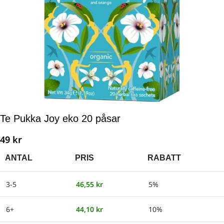
Te Pukka Joy eko 20 påsar
49
kr
ANTAL
PRIS
RABATT
3-5
46,55
kr
5%
6+
44,10
kr
10%