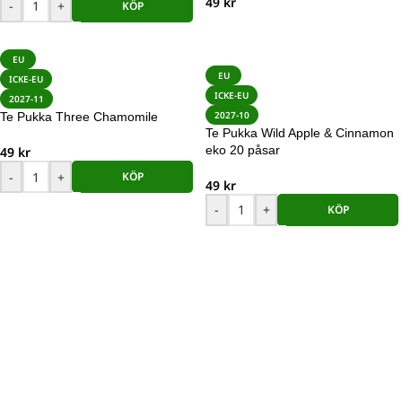
49
kr
-
+
KÖP
EU
EU
ICKE-EU
ICKE-EU
2027-11
2027-10
Te Pukka Three Chamomile
Te Pukka Wild Apple & Cinnamon
eko 20 påsar
49
kr
-
+
KÖP
49
kr
-
+
KÖP