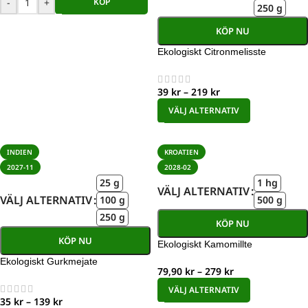
-
+
KÖP
250 g
KÖP NU
Ekologiskt Citronmelisste
39
kr
–
219
kr
VÄLJ ALTERNATIV
INDIEN
KROATIEN
2027-11
2028-02
25 g
1 hg
VÄLJ ALTERNATIV
VÄLJ ALTERNATIV
100 g
500 g
250 g
KÖP NU
KÖP NU
Ekologiskt Kamomillte
Ekologiskt Gurkmejate
79,90
kr
–
279
kr
VÄLJ ALTERNATIV
35
kr
–
139
kr