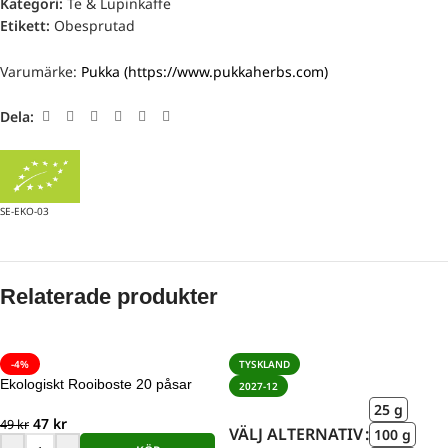
Kategori:
Te & Lupinkaffe
Etikett:
Obesprutad
Varumärke:
Pukka (https://www.pukkaherbs.com)
Dela:
SE-EKO-03
Relaterade produkter
-4%
TYSKLAND
Ekologiskt Rooiboste 20 påsar
2027-12
25 g
47
kr
49
kr
VÄLJ ALTERNATIV
100 g