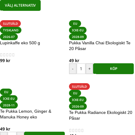
VÄLJ ALTERNATIV
SLUTSÅLD
EU
TYSKLAND
ICKE-EU
2026-07
2028-09
Lupinkaffe eko 500 g
Pukka Vanilla Chai Ekologiskt Te
20 Påsar
99
kr
49
kr
-
+
KÖP
SLUTSÅLD
EU
EU
ICKE-EU
ICKE-EU
2028-11
2026-09
Te Pukka Lemon, Ginger &
Te Pukka Radiance Ekologiskt 20
Manuka Honey eko
Påsar
49
kr