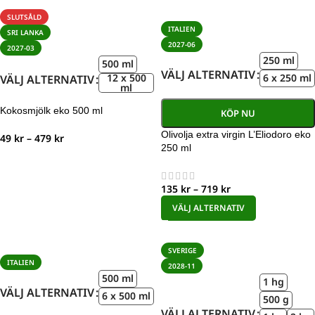
SLUTSÅLD
ITALIEN
SRI LANKA
2027-06
2027-03
250 ml
500 ml
VÄLJ ALTERNATIV
12 x 500
6 x 250 ml
VÄLJ ALTERNATIV
ml
Kokosmjölk eko 500 ml
KÖP NU
Olivolja extra virgin L’Eliodoro eko
49
kr
–
479
kr
250 ml
135
kr
–
719
kr
VÄLJ ALTERNATIV
SVERIGE
ITALIEN
2028-11
500 ml
1 hg
VÄLJ ALTERNATIV
6 x 500 ml
500 g
VÄLJ ALTERNATIV