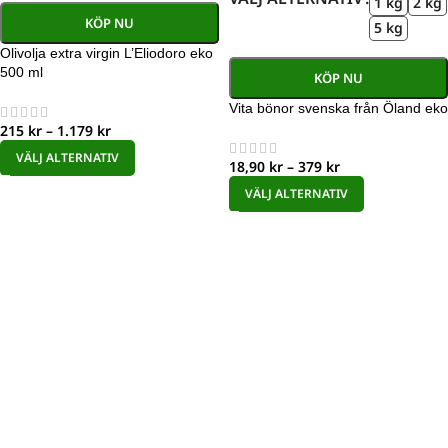
1 kg
2 kg
KÖP NU
5 kg
Olivolja extra virgin L’Eliodoro eko
500 ml
KÖP NU
Vita bönor svenska från Öland eko
215
kr
–
1.179
kr
VÄLJ ALTERNATIV
18,90
kr
–
379
kr
VÄLJ ALTERNATIV