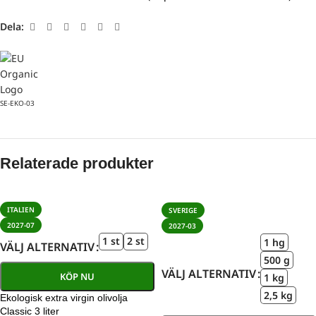
Dela:
SE-EKO-03
Relaterade produkter
ITALIEN
SVERIGE
2027-07
2027-03
1 st
2 st
1 hg
VÄLJ ALTERNATIV
500 g
VÄLJ ALTERNATIV
KÖP NU
1 kg
2,5 kg
Ekologisk extra virgin olivolja
Classic 3 liter