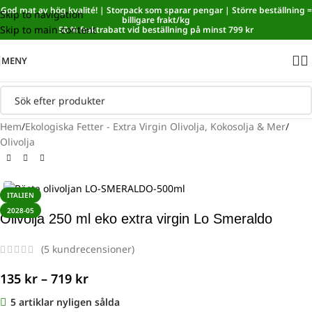
God mat av hög kvalité! | Storpack som sparar pengar | Större beställning =
Skip to navigation
Sänkt matmoms! I kassan dras automatiskt 5,35 % av från alla
billigare frakt/kg
Skip to main content
varor.
50 % fraktrabatt vid beställning på minst 799 kr
MENY
Hem
/
Ekologiska Fetter - Extra Virgin Olivolja, Kokosolja & Mer
/
Olivolja
ITALIEN
2028-05
Olivolja 250 ml eko extra virgin Lo Smeraldo
(
5
kundrecensioner)
135
kr
–
719
kr
5