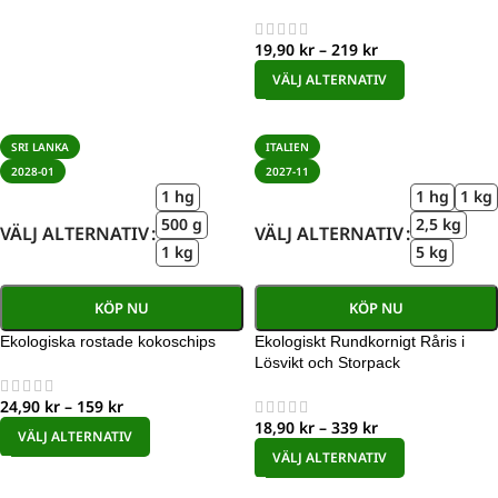
19,90
kr
–
219
kr
VÄLJ ALTERNATIV
SRI LANKA
ITALIEN
2028-01
2027-11
1 hg
1 hg
1 kg
500 g
2,5 kg
VÄLJ ALTERNATIV
VÄLJ ALTERNATIV
1 kg
5 kg
KÖP NU
KÖP NU
Ekologiska rostade kokoschips
Ekologiskt Rundkornigt Råris i
Lösvikt och Storpack
24,90
kr
–
159
kr
18,90
kr
–
339
kr
VÄLJ ALTERNATIV
VÄLJ ALTERNATIV