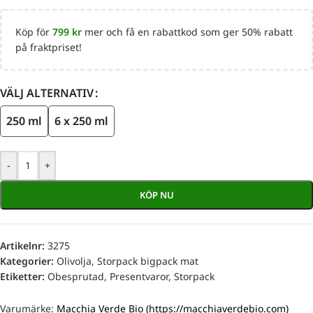
Köp för
799
kr
mer och få en rabattkod som ger 50% rabatt
på fraktpriset!
VÄLJ ALTERNATIV
250 ml
6 x 250 ml
-
+
KÖP NU
Artikelnr:
3275
Kategorier:
Olivolja
,
Storpack bigpack mat
Etiketter:
Obesprutad
,
Presentvaror
,
Storpack
Varumärke:
Macchia Verde Bio (https://macchiaverdebio.com)