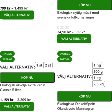
KÖP NU
799
kr
–
1.499
kr
Ekologisk nyttig müsli med
VÄLJ ALTERNATIV
svenska fullkornsflingor
24,90
kr
–
359
kr
VÄLJ ALTERNATIV
ITALIEN
SVERIGE
2028-05
2027-06
1 st
2 st
1 hg
VÄLJ ALTERNATIV
500 g
VÄLJ ALTERNATIV
1 kg
KÖP NU
2,5 kg
Ekologisk olivolja extra virgin
Classic 5 liter
KÖP NU
1.159
kr
–
2.209
kr
Ekologiska Dinkel/Spelt/
VÄLJ ALTERNATIV
Ölandsvete Mannagryn