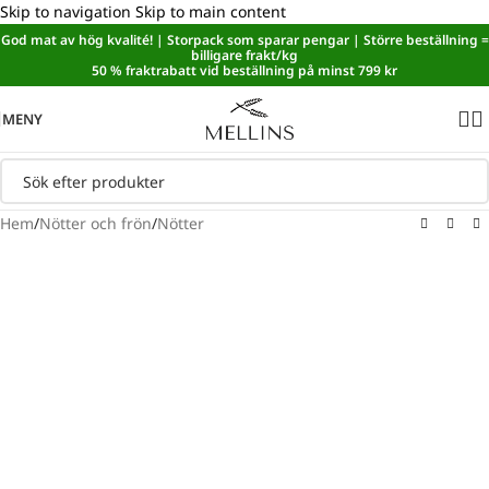
Skip to navigation
Skip to main content
God mat av hög kvalité! | Storpack som sparar pengar | Större beställning =
Sänkt matmoms! I kassan dras automatiskt 5,35 % av från alla
billigare frakt/kg
varor.
50 % fraktrabatt vid beställning på minst 799 kr
MENY
Hem
/
Nötter och frön
/
Nötter