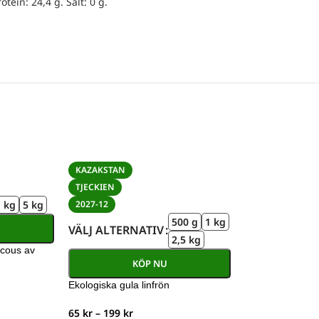
tein: 24,4 g. Salt: 0 g.
KAZAKSTAN
TJECKIEN
1 kg
5 kg
2027-12
500 g
1 kg
VÄLJ ALTERNATIV
2,5 kg
scous av
KÖP NU
Ekologiska gula linfrön
65
kr
–
199
kr