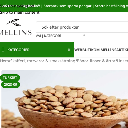
Skip to navigation
God mat av hög kvalité! | Storpack som sparar pengar | Större beställning = 
Sänkt mat
Skip to main content
VÄLJ KATEGORI
KATEGORIER
WEBBUTIK
OM MELLINS
ARTIK
Hem
/
Skafferi, torrvaror & smaksättning
/
Bönor, linser & ärtor
/
Linse
TURKIET
2028-09