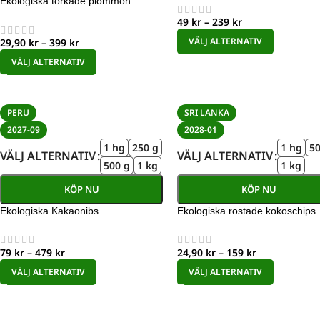
Ekologiska torkade plommon
49
kr
–
239
kr
VÄLJ ALTERNATIV
29,90
kr
–
399
kr
VÄLJ ALTERNATIV
PERU
SRI LANKA
2027-09
2028-01
1 hg
250 g
1 hg
50
VÄLJ ALTERNATIV
VÄLJ ALTERNATIV
500 g
1 kg
1 kg
KÖP NU
KÖP NU
Ekologiska Kakaonibs
Ekologiska rostade kokoschips
79
kr
–
479
kr
24,90
kr
–
159
kr
VÄLJ ALTERNATIV
VÄLJ ALTERNATIV