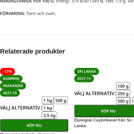
NÄRINGSVÄRDE PER 100 G:
Energi: 319 kcal/1349 kJ. Fett: 1,9 g, var
FÖRVARING:
Torrt och svalt.
Relaterade produkter
-17%
SRI LANKA
KAMPANJ
2027-11
100 g
FRANKRIKE
VÄLJ ALTERNATIV
2027-10
250 g
1 hg
500 g
500 g
1
VÄLJ ALTERNATIV
1 kg
KÖP NU
2,5 kg
Ekologisk Ceylonkanel från Sri
KÖP NU
Lanka