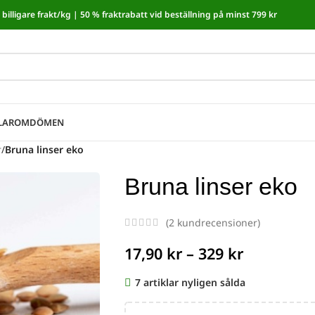
billigare frakt/kg |
50 % fraktrabatt vid beställning på minst 799 kr
moms! I kassan dras automatiskt 5,35 % av från alla varor.
LAR
OMDÖMEN
r
/
Bruna linser eko
Bruna linser eko
(
2
kundrecensioner)
17,90
kr
–
329
kr
7