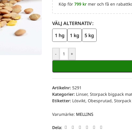
Köp för
799
kr
mer och få en rabattko
VÄLJ ALTERNATIV
1 hg
1 kg
5 kg
-
+
Artikelnr:
5291
Kategorier:
Linser
,
Storpack bigpack ma
Etiketter:
Lösvikt
,
Obesprutad
,
Storpack
Varumärke:
MELLINS
Dela: