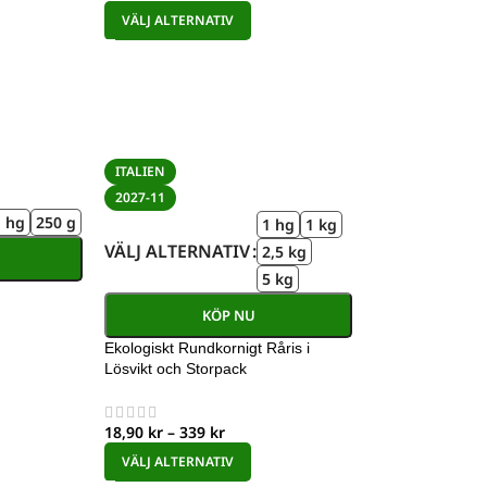
VÄLJ ALTERNATIV
ITALIEN
2027-11
1 hg
250 g
1 hg
1 kg
VÄLJ ALTERNATIV
2,5 kg
5 kg
KÖP NU
Ekologiskt Rundkornigt Råris i
Lösvikt och Storpack
18,90
kr
–
339
kr
VÄLJ ALTERNATIV