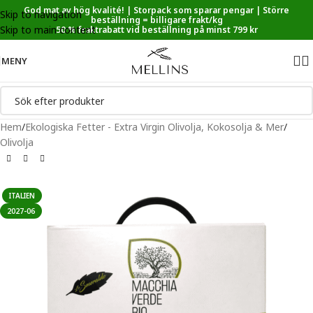
God mat av hög kvalité! | Storpack som sparar pengar | Större
Skip to navigation
Sänkt matmoms! I kassan dras automatiskt 5,35 % av från alla
beställning = billigare frakt/kg
Skip to main content
varor.
50 % fraktrabatt vid beställning på minst 799 kr
MENY
Hem
/
Ekologiska Fetter - Extra Virgin Olivolja, Kokosolja & Mer
/
Olivolja
ITALIEN
2027-06