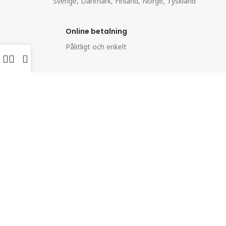
Sverige, Danmark, Finland, Norge, Tyskland
Online betalning
Pålitligt och enkelt
Familjeföretag
Du når oss enkelt med dina frågor
100 % säker och bra rankad
Kunderna älskar oss
Vi är ett familjeägt litet företag som strävar efter att
tillhandahålla de bästa hälsosamma och obesprutade
livsmedelsprodukterna.