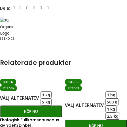
Dela:
SE-EKO-03
Relaterade produkter
ITALIEN
SVERIGE
2027-07
2027-03
1 kg
1 hg
VÄLJ ALTERNATIV
5 kg
500 g
VÄLJ ALTERNATIV
1 kg
KÖP NU
2,5 kg
Ekologisk Fullkornscouscous
av Spelt/Dinkel
KÖP NU