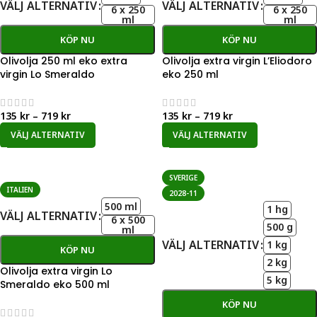
VÄLJ ALTERNATIV
VÄLJ ALTERNATIV
6 x 250
6 x 250
ml
ml
KÖP NU
KÖP NU
Olivolja 250 ml eko extra
Olivolja extra virgin L’Eliodoro
virgin Lo Smeraldo
eko 250 ml
135
kr
–
719
kr
135
kr
–
719
kr
VÄLJ ALTERNATIV
VÄLJ ALTERNATIV
SVERIGE
ITALIEN
2028-11
500 ml
1 hg
VÄLJ ALTERNATIV
6 x 500
500 g
ml
VÄLJ ALTERNATIV
1 kg
KÖP NU
2 kg
Olivolja extra virgin Lo
5 kg
Smeraldo eko 500 ml
KÖP NU