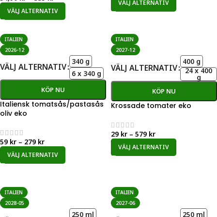
VÄLJ ALTERNATIV
VÄLJ ALTERNATIV
ITALIEN
ITALIEN
2026-12
2027-12
340 g
400 g
VÄLJ ALTERNATIV
VÄLJ ALTERNATIV
24 x 400
6 x 340 g
g
KÖP NU
KÖP NU
Italiensk tomatsås/pastasås
Krossade tomater eko
oliv eko
29
kr
–
579
kr
59
kr
–
279
kr
VÄLJ ALTERNATIV
VÄLJ ALTERNATIV
ITALIEN
ITALIEN
2028-05
2027-06
250 ml
250 ml