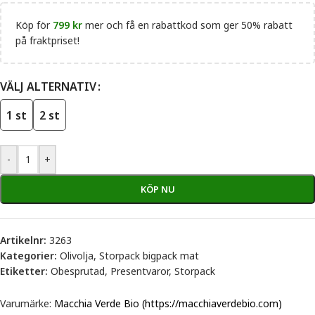
Köp för
799
kr
mer och få en rabattkod som ger 50% rabatt
på fraktpriset!
VÄLJ ALTERNATIV
1 st
2 st
-
+
KÖP NU
Artikelnr:
3263
Kategorier:
Olivolja
,
Storpack bigpack mat
Etiketter:
Obesprutad
,
Presentvaror
,
Storpack
Varumärke:
Macchia Verde Bio (https://macchiaverdebio.com)