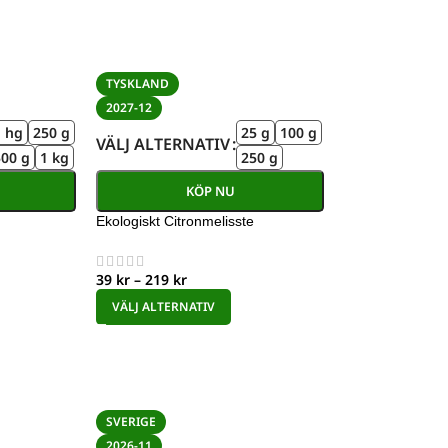
TYSKLAND
2027-12
1 hg
250 g
25 g
100 g
VÄLJ ALTERNATIV
500 g
1 kg
250 g
KÖP NU
Ekologiskt Citronmelisste
39
kr
–
219
kr
VÄLJ ALTERNATIV
SVERIGE
2026-11