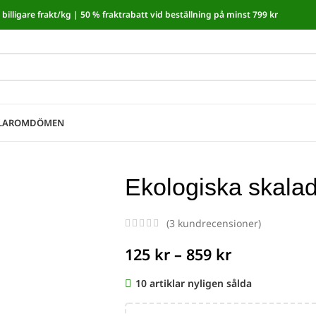
billigare frakt/kg |
50 % fraktrabatt vid beställning på minst 799 kr
moms! I kassan dras automatiskt 5,35 % av från alla varor.
LAR
OMDÖMEN
Ekologiska skala
(
3
kundrecensioner)
125
kr
–
859
kr
10