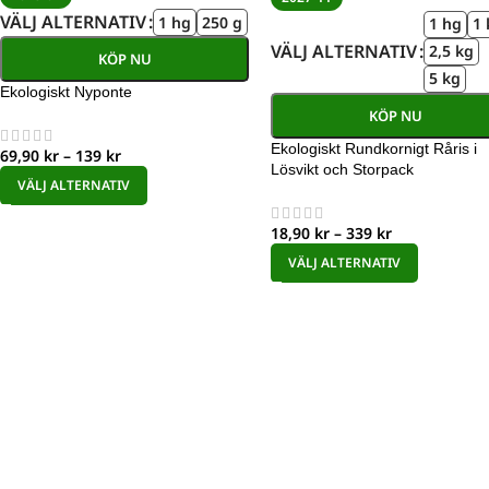
VÄLJ ALTERNATIV
1 hg
250 g
1 hg
1 
VÄLJ ALTERNATIV
2,5 kg
KÖP NU
5 kg
Ekologiskt Nyponte
KÖP NU
Ekologiskt Rundkornigt Råris i
69,90
kr
–
139
kr
Lösvikt och Storpack
VÄLJ ALTERNATIV
18,90
kr
–
339
kr
VÄLJ ALTERNATIV