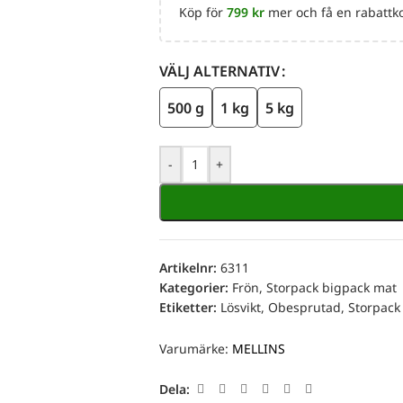
Köp för
799
kr
mer och få en rabattko
VÄLJ ALTERNATIV
500 g
1 kg
5 kg
-
+
Artikelnr:
6311
Kategorier:
Frön
,
Storpack bigpack mat
Etiketter:
Lösvikt
,
Obesprutad
,
Storpack
Varumärke:
MELLINS
Dela: