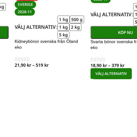
SVERIGE
kg
2028-11
VÄLJ ALTERNATIV
1 hg
500 g
VÄLJ ALTERNATIV
1 kg
2 kg
KÖP NU
5 kg
Kidneybönor svenska från Öland
Svarta bönor svenska f
eko
eko
21,90
kr
–
519
kr
18,90
kr
–
379
kr
VÄLJ ALTERNATIV