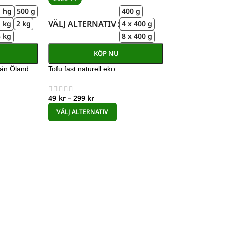
1 hg
500 g
400 g
VÄLJ ALTERNATIV
1 kg
2 kg
4 x 400 g
5 kg
8 x 400 g
KÖP NU
rån Öland
Tofu fast naturell eko
49
kr
–
299
kr
VÄLJ ALTERNATIV