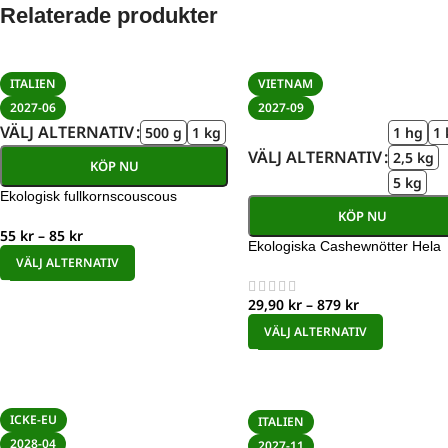
Relaterade produkter
ITALIEN
VIETNAM
2027-06
2027-09
VÄLJ ALTERNATIV
500 g
1 kg
1 hg
1 
VÄLJ ALTERNATIV
2,5 kg
KÖP NU
5 kg
Ekologisk fullkornscouscous
KÖP NU
55
kr
–
85
kr
Ekologiska Cashewnötter Hela
VÄLJ ALTERNATIV
29,90
kr
–
879
kr
VÄLJ ALTERNATIV
ICKE-EU
ITALIEN
2028-04
2027-11