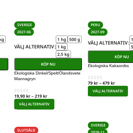
SVERIGE
PERU
2027-06
2027-09
kg
1 hg
500 g
VÄLJ ALTERNATIV
VÄLJ ALTERNATIV
1 kg
2,5 kg
KÖP NU
KÖP NU
Ekologiska Kakaonibs
Ekologiska Dinkel/Spelt/Ölandsvete
Mannagryn
79
kr
–
479
kr
VÄLJ ALTERNATIV
19,90
kr
–
219
kr
VÄLJ ALTERNATIV
SVERIGE
SLUTSÅLD
2028-11