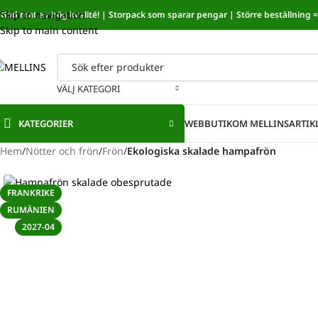
Skip to navigation
God mat av hög kvalité! | Storpack som sparar pengar | Större beställning = 
Sänkt mat
Skip to main content
VÄLJ KATEGORI
KATEGORIER
WEBBUTIK
OM MELLINS
ARTIK
Hem
/
Nötter och frön
/
Frön
/
Ekologiska skalade hampafrön
FRANKRIKE
RUMÄNIEN
2027-04