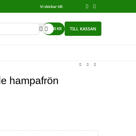
Vi skickar till:
TILL KASSAN
0
KR
de hampafrön