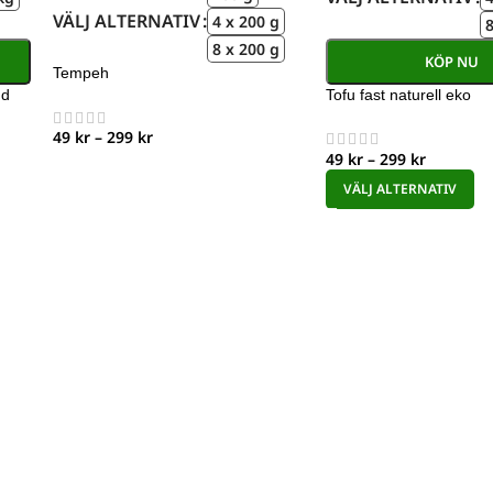
VÄLJ ALTERNATIV
4 x 200 g
8
8 x 200 g
KÖP NU
Tempeh
nd
Tofu fast naturell eko
49
kr
–
299
kr
49
kr
–
299
kr
VÄLJ ALTERNATIV