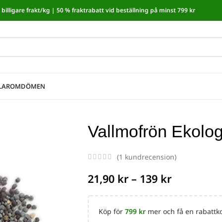
billigare frakt/kg |
50 % fraktrabatt vid beställning på minst 799 kr
moms! I kassan dras automatiskt 5,35 % av från alla varor.
LAR
OMDÖMEN
Vallmofrön Ekolo
(
1
kundrecension)
21,90
kr
–
139
kr
Köp för
799
kr
mer och få en rabattko