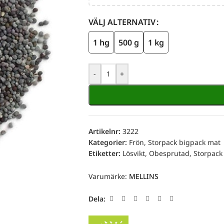
VÄLJ ALTERNATIV
1 hg
500 g
1 kg
-
+
Artikelnr:
3222
Kategorier:
Frön
,
Storpack bigpack mat
Etiketter:
Lösvikt
,
Obesprutad
,
Storpack
Varumärke:
MELLINS
Dela: