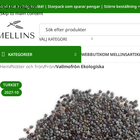
Skip to navigation
God mat av hög kvalité! | Storpack som sparar pengar | Större beställning = 
Sänkt mat
Skip to main content
VÄLJ KATEGORI
KATEGORIER
WEBBUTIK
OM MELLINS
ARTIK
Hem
/
Nötter och frön
/
Frön
/
Vallmofrön Ekologiska
TURKIET
2027-10