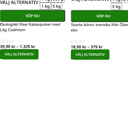
VÄLJ ALTERNATIV
1 kg
5 kg
5 kg
KÖP NU
KÖP NU
Ekologiskt Raw Kakaopulver med
Svarta bönor svenska från Öla
Låg Cadmium
eko
39,90
kr
–
1.329
kr
18,90
kr
–
379
kr
VÄLJ ALTERNATIV
VÄLJ ALTERNATIV