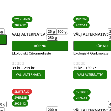
TYSKLAND
INDIEN
2027-12
2027-11
kg
25 g
100 g
VÄLJ ALTERNATIV
VÄLJ ALTERNATIV
250 g
KÖP NU
KÖP NU
v
Ekologiskt Citronmelisste
Ekologiskt Gurkmejate
39
kr
–
219
kr
35
kr
–
139
kr
VÄLJ ALTERNATIV
VÄLJ ALTERNATIV
SLUTSÅLD
SVERIGE
SVERIGE
2026-11
2026-12
0 g
200 g
VÄLJ ALTERNATIV
kg
4