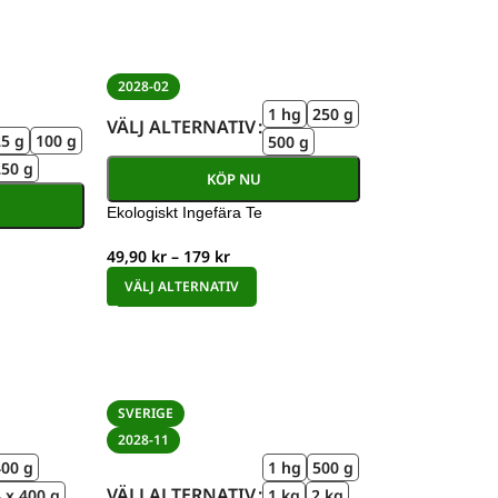
2028-02
1 hg
250 g
VÄLJ ALTERNATIV
25 g
100 g
500 g
250 g
KÖP NU
Ekologiskt Ingefära Te
49,90
kr
–
179
kr
VÄLJ ALTERNATIV
SVERIGE
2028-11
400 g
1 hg
500 g
VÄLJ ALTERNATIV
 x 400 g
1 kg
2 kg