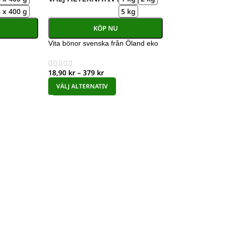
 x 400 g
5 kg
KÖP NU
Vita bönor svenska från Öland eko
18,90
kr
–
379
kr
VÄLJ ALTERNATIV