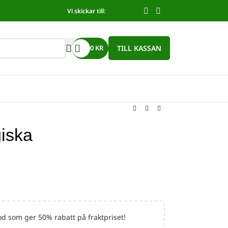
Vi skickar till:
TILL KASSAN
0
KR
giska
d som ger 50% rabatt på fraktpriset!