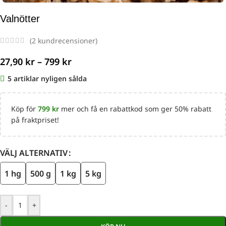
Valnötter
(
2
kundrecensioner)
27,90
kr
–
799
kr
5
Köp för
799
kr
mer och få en rabattkod som ger 50% rabatt
på fraktpriset!
VÄLJ ALTERNATIV
1 hg
500 g
1 kg
5 kg
-
+