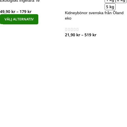
Ekologiskt Ingefära Te
5 kg
49,90
kr
–
179
kr
Kidneybönor svenska från Öland
eko
VÄLJ ALTERNATIV
21,90
kr
–
519
kr