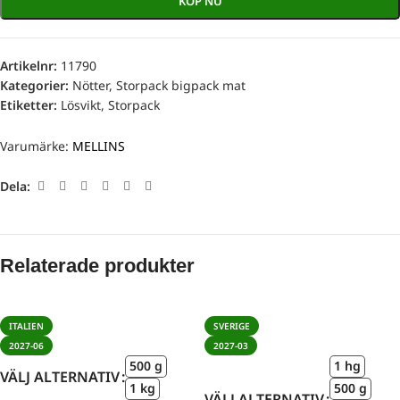
KÖP NU
Artikelnr:
11790
Kategorier:
Nötter
,
Storpack bigpack mat
Etiketter:
Lösvikt
,
Storpack
Varumärke:
MELLINS
Dela:
Relaterade produkter
ITALIEN
SVERIGE
2027-06
2027-03
500 g
1 hg
VÄLJ ALTERNATIV
1 kg
500 g
VÄLJ ALTERNATIV