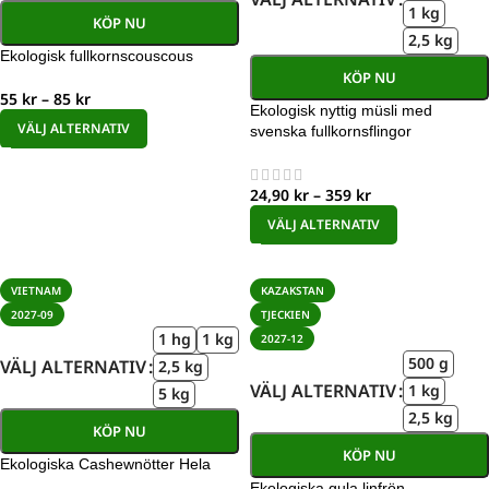
1 kg
KÖP NU
2,5 kg
Ekologisk fullkornscouscous
KÖP NU
55
kr
–
85
kr
Ekologisk nyttig müsli med
VÄLJ ALTERNATIV
svenska fullkornsflingor
24,90
kr
–
359
kr
VÄLJ ALTERNATIV
VIETNAM
KAZAKSTAN
2027-09
TJECKIEN
1 hg
1 kg
2027-12
500 g
VÄLJ ALTERNATIV
2,5 kg
VÄLJ ALTERNATIV
1 kg
5 kg
2,5 kg
KÖP NU
KÖP NU
Ekologiska Cashewnötter Hela
Ekologiska gula linfrön