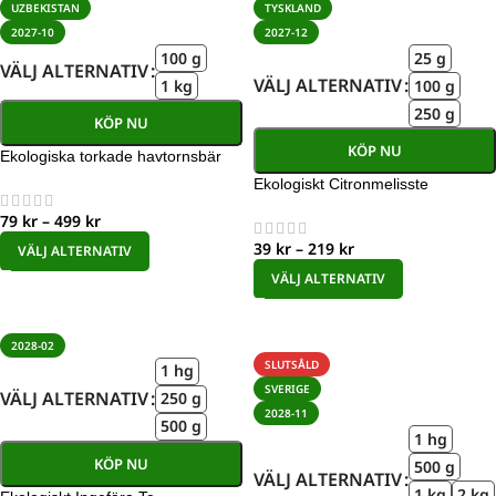
UZBEKISTAN
TYSKLAND
2027-10
2027-12
100 g
25 g
VÄLJ ALTERNATIV
VÄLJ ALTERNATIV
1 kg
100 g
250 g
KÖP NU
KÖP NU
Ekologiska torkade havtornsbär
Ekologiskt Citronmelisste
79
kr
–
499
kr
39
kr
–
219
kr
VÄLJ ALTERNATIV
VÄLJ ALTERNATIV
2028-02
SLUTSÅLD
1 hg
SVERIGE
VÄLJ ALTERNATIV
250 g
2028-11
500 g
1 hg
KÖP NU
500 g
VÄLJ ALTERNATIV
1 kg
2 kg