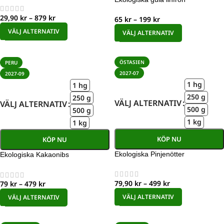
29,90
kr
–
879
kr
65
kr
–
199
kr
VÄLJ ALTERNATIV
VÄLJ ALTERNATIV
ÖSTASIEN
PERU
2027-07
2027-09
1 hg
1 hg
250 g
250 g
VÄLJ ALTERNATIV
VÄLJ ALTERNATIV
500 g
500 g
1 kg
1 kg
KÖP NU
KÖP NU
Ekologiska Pinjenötter
Ekologiska Kakaonibs
79,90
kr
–
499
kr
79
kr
–
479
kr
VÄLJ ALTERNATIV
VÄLJ ALTERNATIV