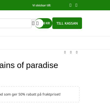
Vi skickar till:
TILL KASSAN
0
KR
ins of paradise
d som ger 50% rabatt på fraktpriset!