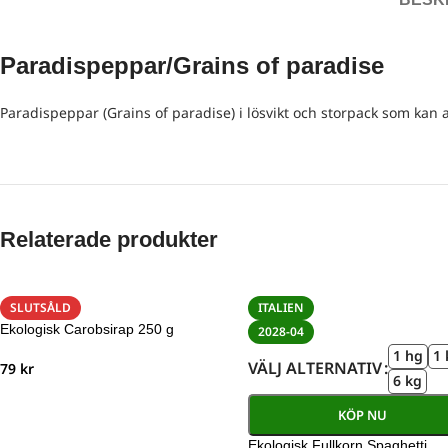
Paradispeppar/Grains of paradise
Paradispeppar (Grains of paradise) i lösvikt och storpack som kan
Relaterade produkter
SLUTSÅLD
ITALIEN
Ekologisk Carobsirap 250 g
2028-04
1 hg
1 
VÄLJ ALTERNATIV
79
kr
6 kg
KÖP NU
Ekologisk Fullkorn Spaghetti