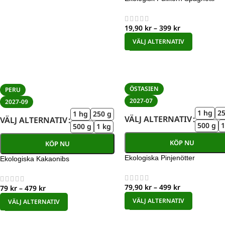
19,90
kr
–
399
kr
VÄLJ ALTERNATIV
ÖSTASIEN
PERU
2027-07
2027-09
1 hg
25
1 hg
250 g
VÄLJ ALTERNATIV
VÄLJ ALTERNATIV
500 g
1
500 g
1 kg
KÖP NU
KÖP NU
Ekologiska Pinjenötter
Ekologiska Kakaonibs
79,90
kr
–
499
kr
79
kr
–
479
kr
VÄLJ ALTERNATIV
VÄLJ ALTERNATIV