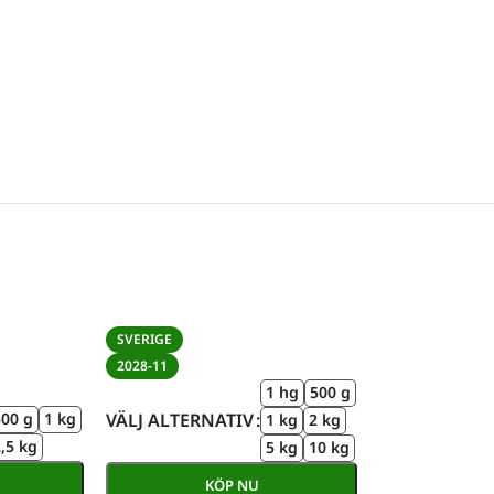
SVERIGE
2028-11
1 hg
500 g
VÄLJ ALTERNATIV
500 g
1 kg
1 kg
2 kg
,5 kg
5 kg
10 kg
KÖP NU