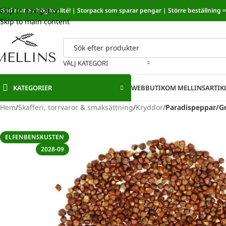
Skip to navigation
God mat av hög kvalité! | Storpack som sparar pengar | Större beställning = 
Sänkt mat
Skip to main content
VÄLJ KATEGORI
KATEGORIER
WEBBUTIK
OM MELLINS
ARTIK
Hem
/
Skafferi, torrvaror & smaksättning
/
Kryddor
/
Paradispeppar/Gr
ELFENBENSKUSTEN
2028-09