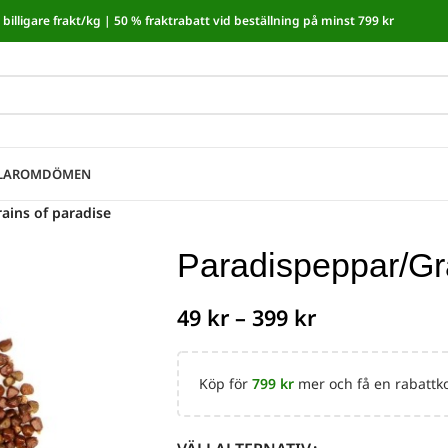
billigare frakt/kg |
50 % fraktrabatt vid beställning på minst 799 kr
moms! I kassan dras automatiskt 5,35 % av från alla varor.
LAR
OMDÖMEN
ains of paradise
Paradispeppar/Gra
49
kr
–
399
kr
Köp för
799
kr
mer och få en rabattko