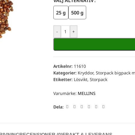
VÄLJ ALTERNATIV
25 g
500 g
-
+
Artikelnr:
11610
Kategorier:
Kryddor
,
Storpack bigpack 
Etiketter:
Lösvikt
,
Storpack
Varumärke:
MELLINS
Dela:
RIVNING
RECENSIONER (0)
FRAKT & LEVERANS