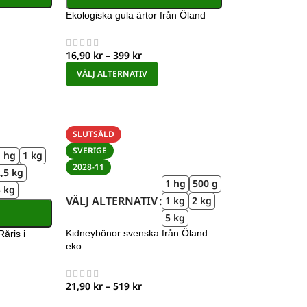
Ekologiska gula ärtor från Öland
16,90
kr
–
399
kr
VÄLJ ALTERNATIV
SLUTSÅLD
SVERIGE
1 hg
1 kg
2028-11
,5 kg
1 hg
500 g
5 kg
VÄLJ ALTERNATIV
1 kg
2 kg
5 kg
Kidneybönor svenska från Öland
åris i
eko
21,90
kr
–
519
kr