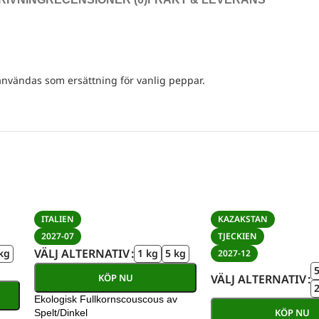
 användas som ersättning för vanlig peppar.
ITALIEN
KAZAKSTAN
2027-07
TJECKIEN
VÄLJ ALTERNATIV
kg
1 kg
5 kg
2027-12
KÖP NU
VÄLJ ALTERNATIV
2
Ekologisk Fullkornscouscous av
KÖP NU
Spelt/Dinkel