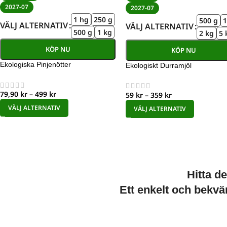
2027-07
2027-07
1 hg
250 g
500 g
1
VÄLJ ALTERNATIV
VÄLJ ALTERNATIV
500 g
1 kg
2 kg
5 
KÖP NU
KÖP NU
Ekologiska Pinjenötter
Ekologiskt Durramjöl
79,90
kr
–
499
kr
59
kr
–
359
kr
VÄLJ ALTERNATIV
VÄLJ ALTERNATIV
Hitta d
Ett enkelt och bekvä