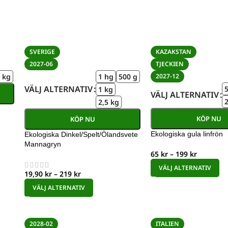
SVERIGE
KAZAKSTAN
2027-06
TJECKIEN
 kg
1 hg
500 g
2027-12
VÄLJ ALTERNATIV
1 kg
VÄLJ ALTERNATIV
2
2,5 kg
KÖP NU
KÖP NU
Ekologiska gula linfrön
Ekologiska Dinkel/Spelt/Ölandsvete
Mannagryn
65
kr
–
199
kr
VÄLJ ALTERNATIV
19,90
kr
–
219
kr
VÄLJ ALTERNATIV
2028-02
ITALIEN