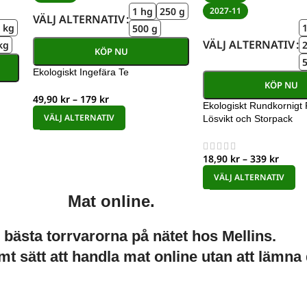
1 hg
250 g
2027-11
VÄLJ ALTERNATIV
 kg
500 g
VÄLJ ALTERNATIV
kg
2
KÖP NU
Ekologiskt Ingefära Te
KÖP NU
49,90
kr
–
179
kr
Ekologiskt Rundkornigt R
VÄLJ ALTERNATIV
Lösvikt och Storpack
18,90
kr
–
339
kr
VÄLJ ALTERNATIV
Mat online.
e bästa torrvarorna på nätet hos Mellins.
mt sätt att handla mat online utan att lämna 