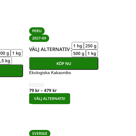
PERU
2027-09
1 hg
250 g
VÄLJ ALTERNATIV
500 g
1 kg
500 g
1 kg
,5 kg
KÖP NU
Ekologiska Kakaonibs
79
kr
–
479
kr
VÄLJ ALTERNATIV
SVERIGE