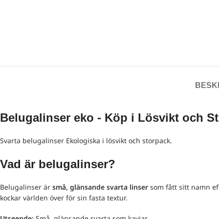
BESK
Belugalinser eko - Köp i Lösvikt och S
Svarta belugalinser Ekologiska i lösvikt och storpack.
Vad är belugalinser?
Belugalinser är
små, glänsande svarta linser
som fått sitt namn e
kockar världen över för sin fasta textur.
Utseende:
Små, glänsande svarta som kaviar