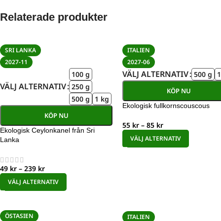
Relaterade produkter
SRI LANKA
ITALIEN
2027-11
2027-06
VÄLJ ALTERNATIV
100 g
500 g
1
VÄLJ ALTERNATIV
250 g
KÖP NU
500 g
1 kg
Ekologisk fullkornscouscous
KÖP NU
55
kr
–
85
kr
Ekologisk Ceylonkanel från Sri
VÄLJ ALTERNATIV
Lanka
49
kr
–
239
kr
VÄLJ ALTERNATIV
ÖSTASIEN
ITALIEN