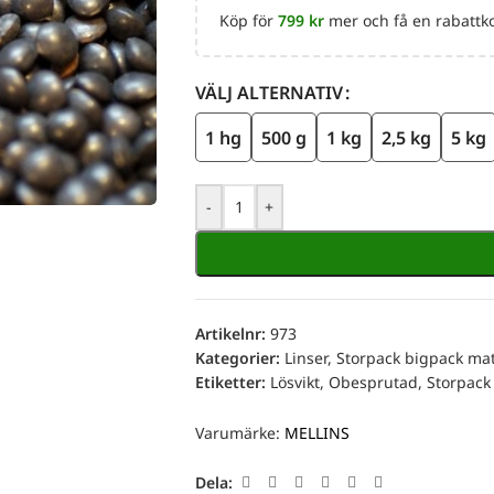
Köp för
799
kr
mer och få en rabattko
VÄLJ ALTERNATIV
1 hg
500 g
1 kg
2,5 kg
5 kg
-
+
Artikelnr:
973
Kategorier:
Linser
,
Storpack bigpack ma
Etiketter:
Lösvikt
,
Obesprutad
,
Storpack
Varumärke:
MELLINS
Dela: