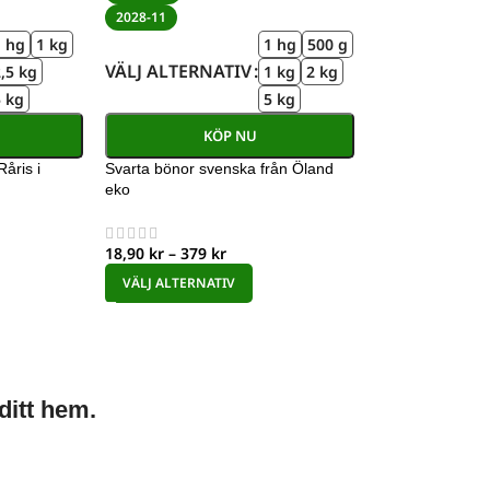
2028-11
1 hg
1 kg
1 hg
500 g
VÄLJ ALTERNATIV
,5 kg
1 kg
2 kg
5 kg
5 kg
KÖP NU
åris i
Svarta bönor svenska från Öland
eko
18,90
kr
–
379
kr
VÄLJ ALTERNATIV
ditt hem.