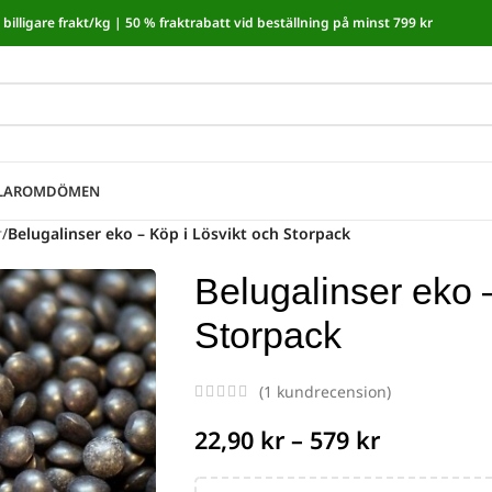
billigare frakt/kg |
50 % fraktrabatt vid beställning på minst 799 kr
moms! I kassan dras automatiskt 5,35 % av från alla varor.
LAR
OMDÖMEN
r
/
Belugalinser eko – Köp i Lösvikt och Storpack
Belugalinser eko 
Storpack
(
1
kundrecension)
22,90
kr
–
579
kr