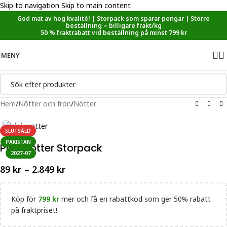
Skip to navigation
Skip to main content
God mat av hög kvalité! | Storpack som sparar pengar | Större
Sänkt matmoms! I kassan dras automatiskt 5,35 % av från alla
beställning = billigare frakt/kg
varor.
50 % fraktrabatt vid beställning på minst 799 kr
MENY
Hem
/
Nötter och frön
/
Nötter
SLUTSÅLD
PAKISTAN
Pinjenötter Storpack
2027-07
89
kr
–
2.849
kr
Köp för
799
kr
mer och få en rabattkod som ger 50% rabatt
på fraktpriset!