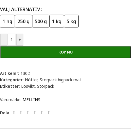
VÄLJ ALTERNATIV
1 hg
250 g
500 g
1 kg
5 kg
-
+
KÖP NU
Artikelnr:
1302
Kategorier:
Nötter
,
Storpack bigpack mat
Etiketter:
Lösvikt
,
Storpack
Varumärke:
MELLINS
Dela: