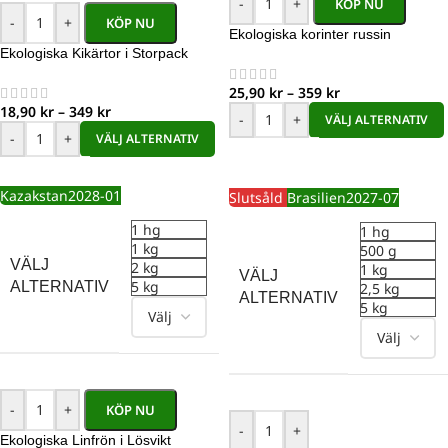
-
+
KÖP NU
-
+
KÖP NU
Ekologiska korinter russin
Ekologiska Kikärtor i Storpack
25,90
kr
–
359
kr
18,90
kr
–
349
kr
-
+
VÄLJ ALTERNATIV
-
+
VÄLJ ALTERNATIV
Kazakstan
2028-01
Slutsåld
Brasilien
2027-07
1 hg
1 hg
1 kg
500 g
VÄLJ
2 kg
1 kg
VÄLJ
5 kg
ALTERNATIV
2,5 kg
ALTERNATIV
5 kg
-
+
KÖP NU
-
+
Ekologiska Linfrön i Lösvikt