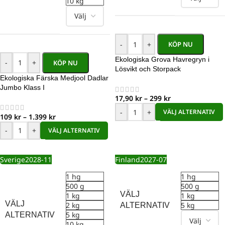
10 kg
-
+
KÖP NU
Ekologiska Grova Havregryn i
-
+
KÖP NU
Lösvikt och Storpack
Ekologiska Färska Medjool Dadlar
Jumbo Klass I
17,90
kr
–
299
kr
-
+
VÄLJ ALTERNATIV
109
kr
–
1.399
kr
-
+
VÄLJ ALTERNATIV
Sverige
2028-11
Finland
2027-07
1 hg
1 hg
500 g
500 g
VÄLJ
1 kg
1 kg
VÄLJ
2 kg
5 kg
ALTERNATIV
5 kg
ALTERNATIV
10 kg