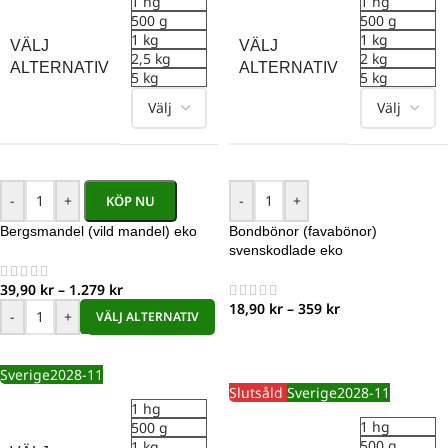
1 hg
1 hg
500 g
500 g
1 kg
1 kg
VÄLJ
VÄLJ
2,5 kg
2 kg
ALTERNATIV
ALTERNATIV
5 kg
5 kg
-
+
-
+
KÖP NU
Bergsmandel (vild mandel) eko
Bondbönor (favabönor)
svenskodlade eko
39,90
kr
–
1.279
kr
18,90
kr
–
359
kr
-
+
VÄLJ ALTERNATIV
Sverige
2028-11
Slutsåld
Sverige
2028-11
1 hg
1 hg
500 g
500 g
1 kg