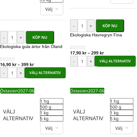
-
+
KÖP NU
Ekologiska Havregryn Fina
-
+
KÖP NU
Ekologiska gula ärtor från Öland
17,90
kr
–
299
kr
-
+
VÄLJ ALTERNATIV
16,90
kr
–
399
kr
-
+
VÄLJ ALTERNATIV
Östasien
2027-06
Östasien
2027-06
1 hg
1 hg
500 g
500 g
VÄLJ
VÄLJ
1 kg
1 kg
5 kg
5 kg
ALTERNATIV
ALTERNATIV