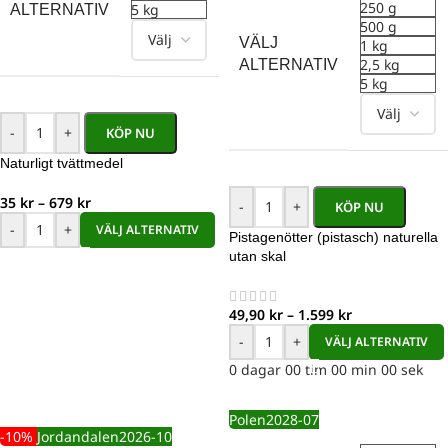
250 g
5 kg
ALTERNATIV
500 g
VÄLJ
1 kg
2,5 kg
ALTERNATIV
5 kg
-
+
KÖP NU
Naturligt tvättmedel
35
kr
–
679
kr
-
+
KÖP NU
-
+
VÄLJ ALTERNATIV
Pistagenötter (pistasch) naturella
utan skal
49,90
kr
–
1.599
kr
-
+
VÄLJ ALTERNATIV
0
dagar
00
tim
00
min
00
sek
Polen
2028-07
-10%
Jordandalen
2026-10