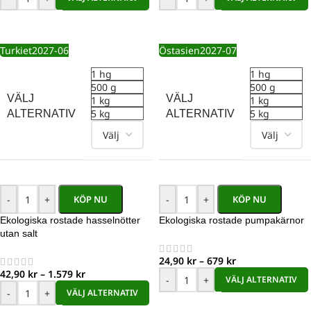
Turkiet
2027-06
Östasien
2027-07
1 hg
1 hg
500 g
500 g
VÄLJ
VÄLJ
1 kg
1 kg
5 kg
5 kg
ALTERNATIV
ALTERNATIV
-
+
-
+
KÖP NU
KÖP NU
Ekologiska rostade hasselnötter
Ekologiska rostade pumpakärnor
utan salt
24,90
kr
–
679
kr
42,90
kr
–
1.579
kr
-
+
VÄLJ ALTERNATIV
-
+
VÄLJ ALTERNATIV