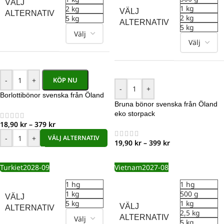
VÄLJ
1 kg
2 kg
VÄLJ
ALTERNATIV
2 kg
5 kg
ALTERNATIV
5 kg
-
+
KÖP NU
-
+
Borlottibönor svenska från Öland
Bruna bönor svenska från Öland
eko storpack
18,90
kr
–
379
kr
-
+
VÄLJ ALTERNATIV
19,90
kr
–
399
kr
Turkiet
2028-09
Vietnam
2027-08
1 hg
1 hg
1 kg
500 g
VÄLJ
5 kg
1 kg
VÄLJ
ALTERNATIV
2,5 kg
ALTERNATIV
5 kg