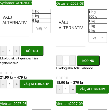
Sydamerika
2028-03
Östasien
2028-08
1 hg
1 hg
1 kg
500 g
VÄLJ
5 kg
1 kg
VÄLJ
ALTERNATIV
2 kg
ALTERNATIV
5 kg
-
+
KÖP NU
Ekologisk vit quinoa från
-
+
KÖP NU
Sydamerika
Ekologiska Adzukibönor
21,90
kr
–
479
kr
18,90
kr
–
379
kr
-
+
VÄLJ ALTERNATIV
-
+
VÄLJ ALTERNATIV
Vietnam
2027-08
Vietnam
2027-09