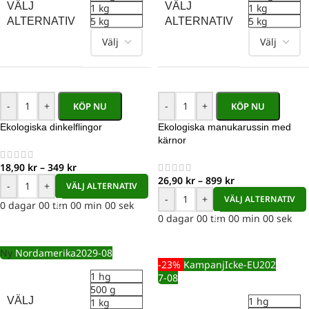
VÄLJ
VÄLJ
1 kg
1 kg
5 kg
5 kg
ALTERNATIV
ALTERNATIV
-
+
-
+
KÖP NU
KÖP NU
Ekologiska dinkelflingor
Ekologiska manukarussin med
kärnor
18,90
kr
–
349
kr
26,90
kr
–
899
kr
-
+
VÄLJ ALTERNATIV
-
+
VÄLJ ALTERNATIV
0
dagar
00
tim
00
min
00
sek
0
dagar
00
tim
00
min
00
sek
Ny
Nordamerika
2029-08
-23%
Kampanj
Icke-EU
202
1 hg
7-08
500 g
VÄLJ
1 hg
1 kg