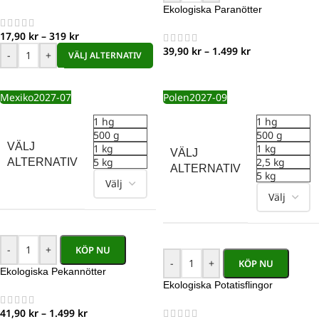
Ekologiska Paranötter
17,90
kr
–
319
kr
39,90
kr
–
1.499
kr
-
+
VÄLJ ALTERNATIV
Mexiko
2027-07
Polen
2027-09
1 hg
1 hg
500 g
500 g
VÄLJ
1 kg
1 kg
VÄLJ
5 kg
2,5 kg
ALTERNATIV
ALTERNATIV
5 kg
-
+
KÖP NU
-
+
KÖP NU
Ekologiska Pekannötter
Ekologiska Potatisflingor
41,90
kr
–
1.499
kr