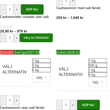
-
+
Cashewsmör med salt färskt
-
+
KÖP NU
Cashewnötter rostade utan salt
259
kr
–
1.049
kr
29,90
kr
–
979
kr
-
+
VÄLJ ALTERNATIV
Slutsåld
Sverige
2027-03
Indien
2028-02
1 kg
1 hg
3 kg
500 g
VÄLJ
VÄLJ
5 kg
1 kg
ALTERNATIV
5 kg
ALTERNATIV
-
+
-
+
KÖP NU
Cashewsmör utan salt färskt