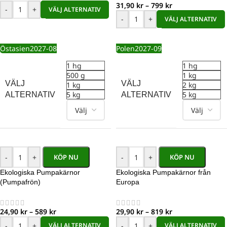
31,90
kr
–
799
kr
-
+
VÄLJ ALTERNATIV
-
+
VÄLJ ALTERNATIV
Östasien
2027-08
Polen
2027-09
1 hg
1 hg
500 g
1 kg
VÄLJ
VÄLJ
1 kg
2 kg
5 kg
5 kg
ALTERNATIV
ALTERNATIV
-
+
-
+
KÖP NU
KÖP NU
Ekologiska Pumpakärnor
Ekologiska Pumpakärnor från
(Pumpafrön)
Europa
24,90
kr
–
589
kr
29,90
kr
–
819
kr
-
+
-
+
VÄLJ ALTERNATIV
VÄLJ ALTERNATIV