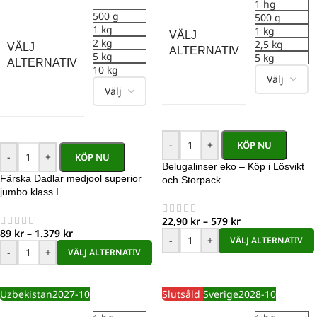
1 hg
500 g
500 g
1 kg
1 kg
VÄLJ
2 kg
2,5 kg
VÄLJ
ALTERNATIV
5 kg
5 kg
ALTERNATIV
10 kg
-
+
KÖP NU
-
+
KÖP NU
Belugalinser eko – Köp i Lösvikt
Färska Dadlar medjool superior
och Storpack
jumbo klass I
22,90
kr
–
579
kr
89
kr
–
1.379
kr
-
+
VÄLJ ALTERNATIV
-
+
VÄLJ ALTERNATIV
Uzbekistan
2027-10
Slutsåld
Sverige
2028-10