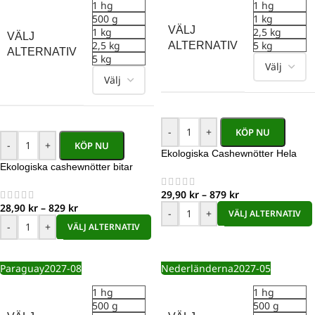
1 hg
1 hg
500 g
1 kg
VÄLJ
1 kg
2,5 kg
VÄLJ
2,5 kg
5 kg
ALTERNATIV
ALTERNATIV
5 kg
-
+
KÖP NU
-
+
KÖP NU
Ekologiska Cashewnötter Hela
Ekologiska cashewnötter bitar
29,90
kr
–
879
kr
28,90
kr
–
829
kr
-
+
VÄLJ ALTERNATIV
-
+
VÄLJ ALTERNATIV
Paraguay
2027-08
Nederländerna
2027-05
1 hg
1 hg
500 g
500 g