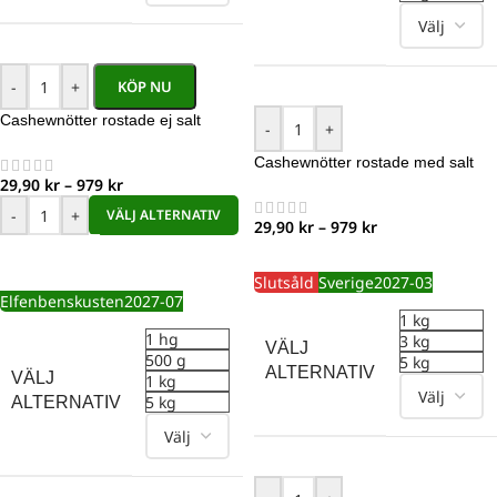
-
+
KÖP NU
Cashewnötter rostade ej salt
-
+
Cashewnötter rostade med salt
29,90
kr
–
979
kr
-
+
VÄLJ ALTERNATIV
29,90
kr
–
979
kr
Slutsåld
Sverige
2027-03
Elfenbenskusten
2027-07
1 kg
1 hg
3 kg
VÄLJ
500 g
5 kg
ALTERNATIV
VÄLJ
1 kg
5 kg
ALTERNATIV