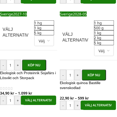
Sverige
2027-10
Sverige
2028-05
1 hg
1 hg
1 kg
500 g
VÄLJ
5 kg
1 kg
VÄLJ
ALTERNATIV
2 kg
ALTERNATIV
5 kg
-
+
KÖP NU
Ekologisk och Proteinrik Sojafärs i
-
+
KÖP NU
Lösvikt och Storpack
Ekologisk quinoa Bastille
svenskodlad
34,90
kr
–
1.099
kr
22,90
kr
–
599
kr
-
+
VÄLJ ALTERNATIV
-
+
VÄLJ ALTERNATIV