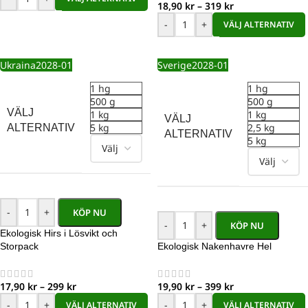
18,90
kr
–
319
kr
-
+
VÄLJ ALTERNATIV
Ukraina
2028-01
Sverige
2028-01
1 hg
1 hg
500 g
500 g
VÄLJ
1 kg
1 kg
VÄLJ
5 kg
2,5 kg
ALTERNATIV
ALTERNATIV
5 kg
-
+
KÖP NU
-
+
KÖP NU
Ekologisk Hirs i Lösvikt och
Storpack
Ekologisk Nakenhavre Hel
17,90
kr
–
299
kr
19,90
kr
–
399
kr
-
+
-
+
VÄLJ ALTERNATIV
VÄLJ ALTERNATIV