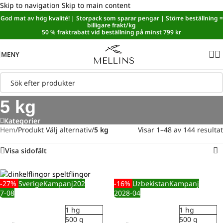
Skip to navigation
Skip to main content
God mat av hög kvalité! | Storpack som sparar pengar | Större beställning =
Sänkt matmoms! I kassan dras automatiskt 5,35 % av från alla
billigare frakt/kg
varor.
50 % fraktrabatt vid beställning på minst 799 kr
MENY
5 kg
Kategorier
Hem
/
Produkt Välj alternativ
/
5 kg
Visar 1–48 av 144 resultat
Visa sidofält
-27%
Sverige
Kampanj
202
-16%
Uzbekistan
Kampanj
7-08
2028-04
1 hg
1 hg
500 g
500 g