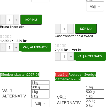
-
+
KÖP NU
Bruna linser eko
-
+
KÖP NU
Cashewnötter hela W320
17,90
kr
–
329
kr
-
+
VÄLJ ALTERNATIV
26,90
kr
–
799
kr
-
+
VÄLJ ALTERNATIV
Elfenbenskusten
2027-08
Slutsåld
Rostade i Sverige
Vietnam
2027-07
1 hg
500 g
1 hg
VÄLJ
1 kg
500 g
5 kg
1 kg
ALTERNATIV
VÄLJ
2,5 kg
ALTERNATIV
5 kg